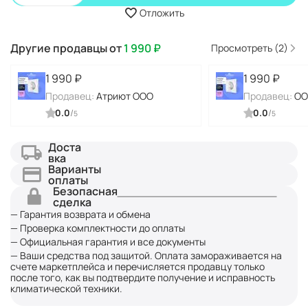
Отложить
Другие продавцы от
1 990
₽
Просмотреть (2)
1 990
₽
1 990
₽
Продавец:
Атриют ООО
Продавец:
ОО
0.0
/
0.0
/
5
5
Доста
вка
Варианты
оплаты
Безопасная
сделка
— Гарантия возврата и обмена
— Проверка комплектности до оплаты
— Официальная гарантия и все документы
— Ваши средства под защитой. Оплата замораживается на
счете маркетплейса и перечисляется продавцу только
после того, как вы подтвердите получение и исправность
климатической техники.