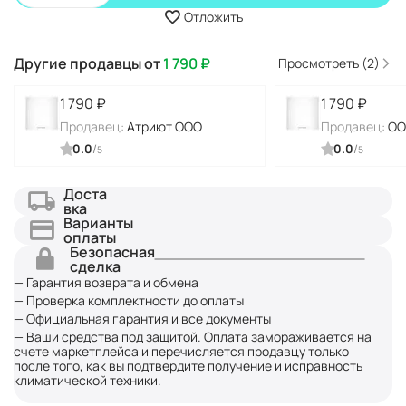
Отложить
Другие продавцы от
1 790
₽
Просмотреть (2)
1 790
₽
1 790
₽
Продавец:
Атриют ООО
Продавец:
ОО
0.0
/
0.0
/
5
5
Доста
вка
Варианты
оплаты
Безопасная
сделка
— Гарантия возврата и обмена
— Проверка комплектности до оплаты
— Официальная гарантия и все документы
— Ваши средства под защитой. Оплата замораживается на
счете маркетплейса и перечисляется продавцу только
после того, как вы подтвердите получение и исправность
климатической техники.