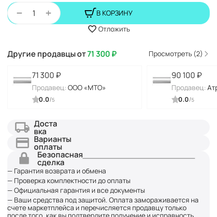
+
−
В КОРЗИНУ
Отложить
Другие продавцы от
71 300
₽
Просмотреть (2)
71 300
₽
90 100
₽
Продавец:
ООО «МТО»
Продавец:
Ат
0.0
/
0.0
/
5
5
Доста
вка
Варианты
оплаты
Безопасная
сделка
— Гарантия возврата и обмена
— Проверка комплектности до оплаты
— Официальная гарантия и все документы
— Ваши средства под защитой. Оплата замораживается на
счете маркетплейса и перечисляется продавцу только
после того, как вы подтвердите получение и исправность