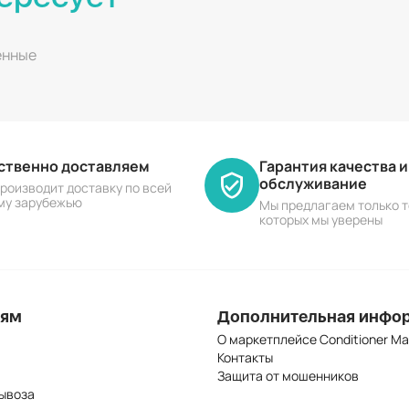
енные
ественно доставляем
Гарантия качества 
обслуживание
роизводит доставку по всей
му зарубежью
Мы предлагаем только т
которых мы уверены
лям
Дополнительная инфо
О маркетплейсе Conditioner Ma
Контакты
Защита от мошенников
ывоза