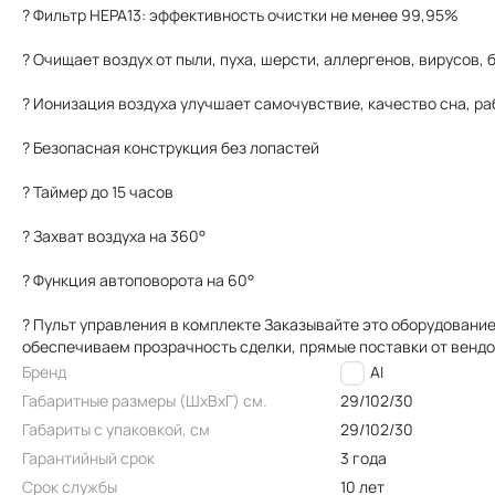
? Фильтр HEPA13: эффективность очистки не менее 99,95%
? Очищает воздух от пыли, пуха, шерсти, аллергенов, вирусов, 
? Ионизация воздуха улучшает самочувствие, качество сна, р
? Безопасная конструкция без лопастей
? Таймер до 15 часов
? Захват воздуха на 360°
? Функция автоповорота на 60°
? Пульт управления в комплекте Заказывайте это оборудование
обеспечиваем прозрачность сделки, прямые поставки от венд
Бренд
FUNAI
Габаритные размеры (ШxВxГ) см.
29/102/30
Габариты с упаковкой, см
29/102/30
Гарантийный срок
3 года
Срок службы
10 лет