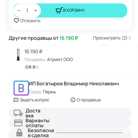
+
−
В КОРЗИНУ
Отложить
Другие продавцы от
16 190
₽
Просмотреть (2)
16 190
₽
Продавец:
Атриют ООО
0.0
/
5
ИП Богатырев Владимир Николаевич
Город:
Пермь
Задать вопрос
О продавце
Доста
вка
Варианты
оплаты
Безопасна
я сделка