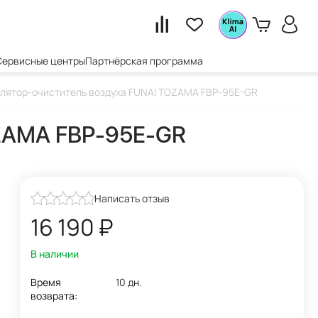
Сервисные центры
Партнёрская программа
лятор-очиститель воздуха FUNAI TOZAMA FBP-95E-GR
OZAMA FBP-95E-GR
Написать отзыв
16 190
₽
В наличии
Время
10 дн.
возврата: