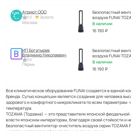
Атриют ООО
Безлопастный вент
Золото
0.0
воздуха FUNAI TOZ
Москва
В наличии
16 190
₽
ИП Богатырев
Безлопастный вент
Владимир Николаевич
воздуха FUNAI TOZ
0.0
В наличии
Пермь
16 190
₽
Все климатическое оборудование FUNAI создается в единой кон
бренда. Сутью концепции является создание для человека выс
здорового и комфортного микроклимата по всем параметрам: чи
температура.
TOZAMA (Тодзама) — это представители японской феодальной 
власти японским императорам, благодаря своей стойкости и 
Безлопастный вентилятор-очиститель воздуха серии TOZAMA F