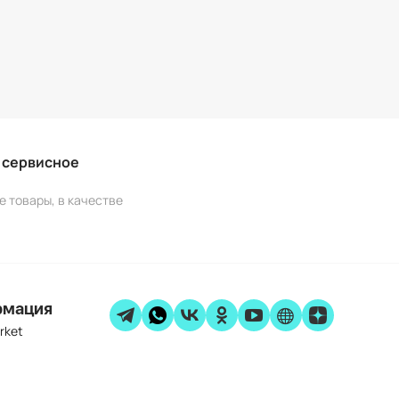
и сервисное
е товары, в качестве
рмация
rket