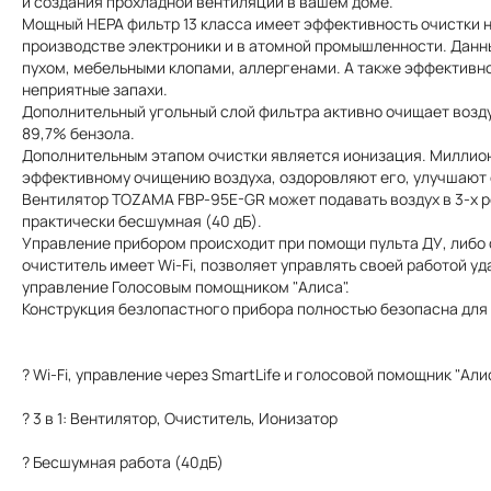
и создания прохладной вентиляции в вашем доме.
Мощный HEPA фильтр 13 класса имеет эффективность очистки не
производстве электроники и в атомной промышленности. Данны
пухом, мебельными клопами, аллергенами. А также эффективно
неприятные запахи.
Дополнительный угольный слой фильтра активно очищает воздух
89,7% бензола.
Дополнительным этапом очистки является ионизация. Миллио
эффективному очищению воздуха, оздоровляют его, улучшают 
Вентилятор TOZAMA FBP-95E-GR может подавать воздух в 3-х ре
практически бесшумная (40 дБ).
Управление прибором происходит при помощи пульта ДУ, либо 
очиститель имеет Wi-Fi, позволяет управлять своей работой 
управление Голосовым помощником "Алиса".
Конструкция безлопастного прибора полностью безопасна для 
? Wi-Fi, управление через SmartLife и голосовой помощник "Али
? 3 в 1: Вентилятор, Очиститель, Ионизатор
? Бесшумная работа (40дБ)