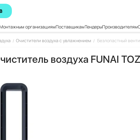
В
Монтажным организациям
Поставщикам
Тендеры
Производителям
здуха
Очистители воздуха с увлажнением
Безлопастный венти
/
/
очиститель воздуха FUNAI T