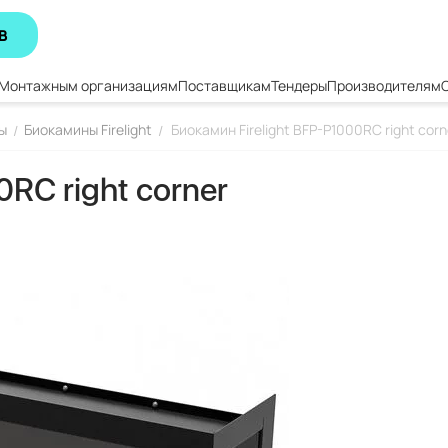
В
Монтажным организациям
Поставщикам
Тендеры
Производителям
ы
Биокамины Firelight
Биокамин Firelight BFP-P1000RC right corn
/
/
RC right corner