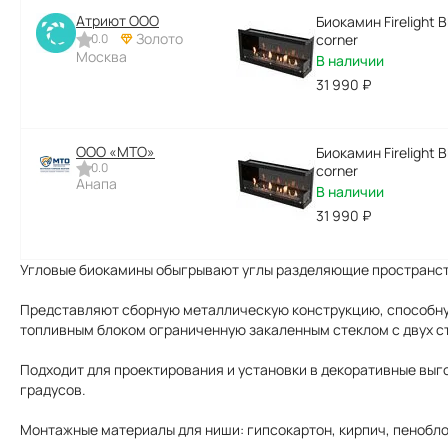
Атриют ООО
Биокамин Firelight 
Золото
0.0
corner
Москва
В наличии
31 990
₽
ООО «МТО»
Биокамин Firelight 
0.0
corner
Анапа
В наличии
31 990
₽
Угловые биокамины обыгрывают углы разделяющие пространст
Представляют сборную металлическую конструкцию, способную
топливным блоком ограниченную закаленным стеклом с двух с
Подходит для проектирования и установки в декоративные выго
градусов.
Монтажные материалы для ниши: гипсокартон, кирпич, пеноблок