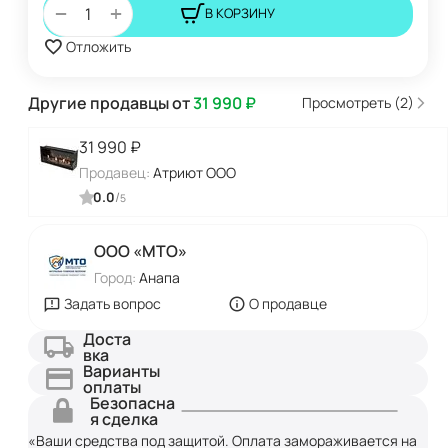
+
−
В КОРЗИНУ
Отложить
Другие продавцы от
31 990
₽
Просмотреть (2)
31 990
₽
Продавец:
Атриют ООО
0.0
/
5
ООО «МТО»
Город:
Анапа
Задать вопрос
О продавце
Доста
вка
Варианты
оплаты
Безопасна
я сделка
«Ваши средства под защитой. Оплата замораживается на