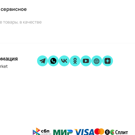
и сервисное
е товары, в качестве
рмация
rket