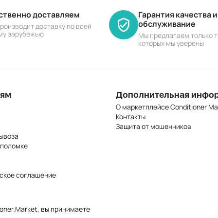
ественно доставляем
Гарантия качества 
обслуживание
роизводит доставку по всей
му зарубежью
Мы предлагаем только т
которых мы уверены
лям
Дополнительная инфо
О маркетплейсе Conditioner Ma
Контакты
Защита от мошенников
ывоза
 поломке
ское соглашение
oner.Market, вы принимаете