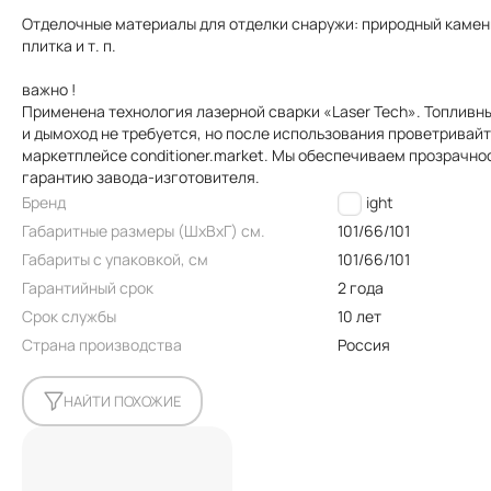
Отделочные материалы для отделки снаружи: природный камен
плитка и т. п.
важно !
Применена технология лазерной сварки «Laser Tech». Топлив
и дымоход не требуется, но после использования проветривай
маркетплейсе conditioner.market. Мы обеспечиваем прозрачно
гарантию завода-изготовителя.
Бренд
Firelight
Габаритные размеры (ШxВxГ) см.
101/66/101
Габариты с упаковкой, см
101/66/101
Гарантийный срок
2 года
Срок службы
10 лет
Страна производства
Россия
НАЙТИ ПОХОЖИЕ