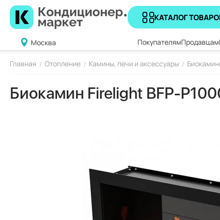
КАТАЛОГ ТОВАРО
Покупателям
Продавцам
Москва
Главная
Отопление
Камины, печи и аксессуары
Биокамин
/
/
/
Биокамин Firelight BFP-P1000