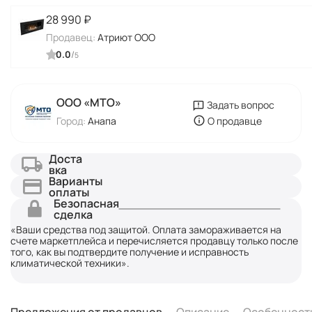
28 990
₽
Продавец:
Атриют ООО
0.0
/
5
ООО «МТО»
Задать вопрос
Город:
Анапа
О продавце
Доста
вка
Варианты
оплаты
Безопасная
сделка
«Ваши средства под защитой. Оплата замораживается на
счете маркетплейса и перечисляется продавцу только после
того, как вы подтвердите получение и исправность
климатической техники».
Предложения от продавцов
Описание
Особенност