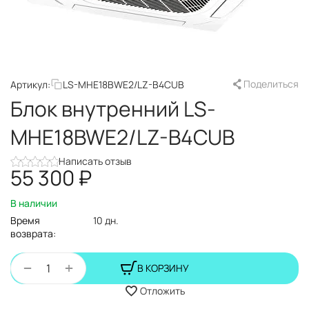
Поделиться
Артикул:
LS-MHE18BWE2/LZ-B4CUB
Блок внутренний LS-
MHE18BWE2/LZ-B4CUB
Написать отзыв
55 300
₽
В наличии
Время
10 дн.
возврата:
+
−
В КОРЗИНУ
Отложить