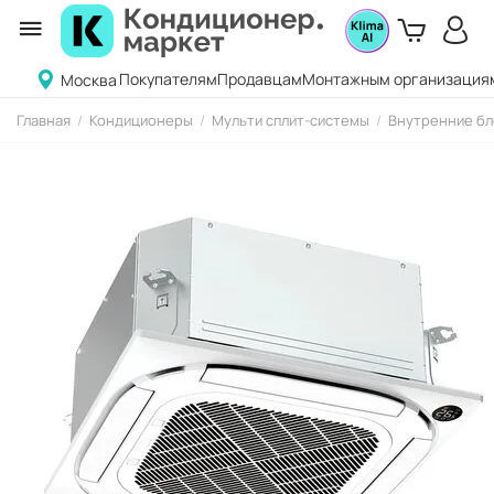
Покупателям
Продавцам
Монтажным организация
Москва
Главная
/
Кондиционеры
/
Мульти сплит-системы
/
Внутренние бл