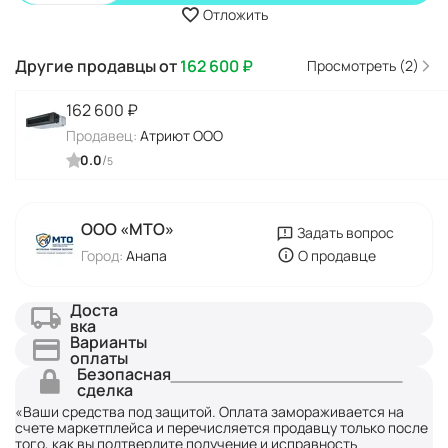
Отложить
Другие продавцы от
162 600
₽
Просмотреть (2)
162 600
₽
Продавец:
Атриют ООО
0.0
/
5
ООО «МТО»
Задать вопрос
Город:
Анапа
О продавце
Доста
вка
Варианты
оплаты
Безопасная
сделка
«Ваши средства под защитой. Оплата замораживается на
счете маркетплейса и перечисляется продавцу только после
того, как вы подтвердите получение и исправность