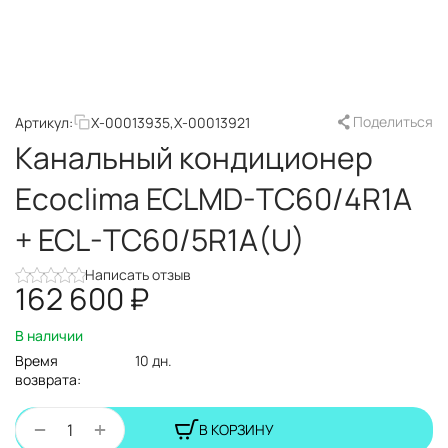
Поделиться
Артикул:
X-00013935,X-00013921
Канальный кондиционер
Ecoclima ECLMD-TC60/4R1A
+ ECL-TC60/5R1A(U)
Написать отзыв
162 600
₽
В наличии
Время
10 дн.
возврата:
+
−
В КОРЗИНУ