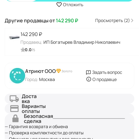
Отложить
Другие продавцы от
142 290
₽
Просмотреть (2)
142 290
₽
Продавец:
ИП Богатырев Владимир Николаевич
0.0
/
5
Атриют ООО
Золото
Задать вопрос
Город:
Москва
О продавце
Доста
вка
Варианты
оплаты
Безопасная
сделка
— Гарантия возврата и обмена
— Проверка комплектности до оплаты
— Официальная гарантия и все документы