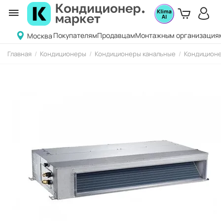
Покупателям
Продавцам
Монтажным организация
Москва
Главная
/
Кондиционеры
/
Кондиционеры канальные
/
Кондиционе