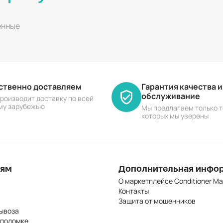
енные
ественно доставляем
Гарантия качества 
обслуживание
роизводит доставку по всей
му зарубежью
Мы предлагаем только т
которых мы уверены
лям
Дополнительная инфо
О маркетплейсе Conditioner Ma
Контакты
Защита от мошенников
ывоза
 поломке