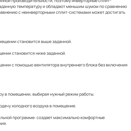
янной производительности, поэтому инверторные сплит-
заданную температуру и обладают меньшим шумом по сравнению
равнению с неинверторными сплит-системами может достигать
омещении становится выше заданной.
щении становится ниже заданной.
щении с помощью вентилятора внутреннего блока без включения
у в помещении, выбирая нужный режим работы.
одачу холодного воздуха в помещение.
альной программе: создает максимально комфортные
ния.