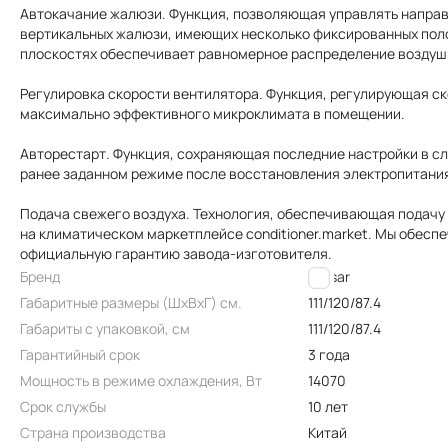
Автокачание жалюзи. Функция, позволяющая управлять направ
вертикальных жалюзи, имеющих несколько фиксированных поло
плоскостях обеспечивает равномерное распределение воздуш
Регулировка скорости вентилятора. Функция, регулирующая ск
максимально эффективного микроклимата в помещении.
Авторестарт. Функция, сохраняющая последние настройки в с
ранее заданном режиме после восстановления электропитани
Подача свежего воздуха. Технология, обеспечивающая подачу
на климатическом маркетплейсе conditioner.market. Мы обесп
официальную гарантию завода-изготовителя.
Бренд
Lessar
Габаритные размеры (ШxВxГ) см.
111/120/87.4
Габариты с упаковкой, см
111/120/87.4
Гарантийный срок
3 года
Мощность в режиме охлаждения, Вт
14070
Срок службы
10 лет
Страна производства
Китай