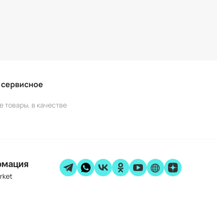
и сервисное
е товары, в качестве
рмация
rket