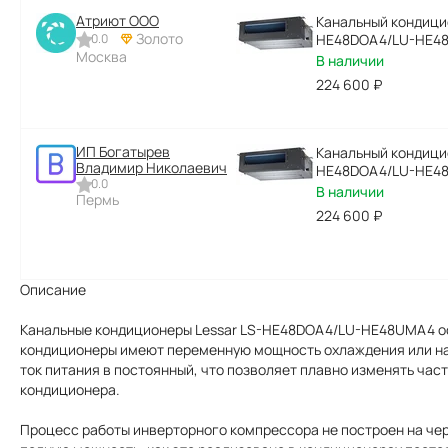
Атриют ООО
Канальный кондицио
Золото
0.0
HE48DOA4/LU-HE4
Москва
В наличии
224 600
₽
ИП Богатырев
Канальный кондицио
Владимир Николаевич
HE48DOA4/LU-HE4
0.0
В наличии
Пермь
224 600
₽
Описание
Канальные кондиционеры Lessar LS-HE48DOA4/LU-HE48UMA4 о
кондиционеры имеют переменную мощность охлаждения или на
ток питания в постоянный, что позволяет плавно изменять час
кондиционера.
Процесс работы инверторного компрессора не построен на че