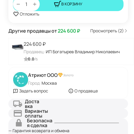
+
−
В КОРЗИНУ
Отложить
Другие продавцы от
224 600
₽
Просмотреть (2)
224 600
₽
Продавец:
ИП Богатырев Владимир Николаевич
0.0
/
5
Атриют ООО
Золото
Город:
Москва
Задать вопрос
О продавце
Доста
вка
Варианты
оплаты
Безопасна
я сделка
— Гарантия возврата и обмена