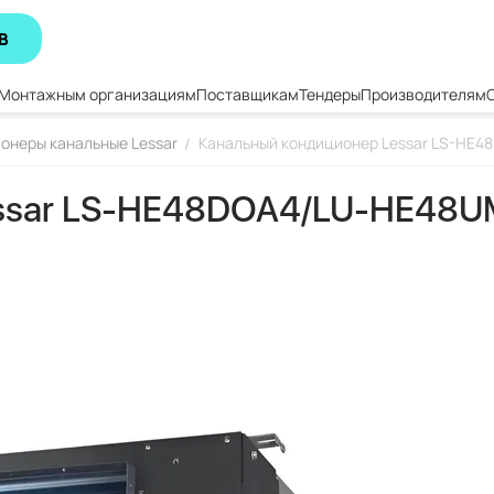
В
Монтажным организациям
Поставщикам
Тендеры
Производителям
онеры канальные Lessar
Канальный кондиционер Lessar LS-HE
/
essar LS-HE48DOA4/LU-HE48