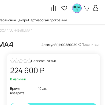
Сервисные центры
Партнёрская программа
48DOA4/LU-HE48UMA4
UMA4
Поделиться
Артикул:
b00380039
Написать отзыв
224 600
₽
В наличии
Время
10 дн.
возврата: