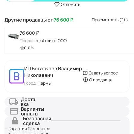
Отложить
Другие продавцы от
76 600
₽
Просмотреть (2)
76 600
₽
Продавец:
Атриют ООО
0.0
/
5
ИП Богатырев Владимир
Задать вопрос
Николаевич
О продавце
Город:
Пермь
Доста
вка
Варианты
оплаты
Безопасная
сделка
— Гарантия 12 месяцев