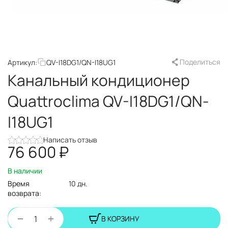
Поделиться
Артикул:
QV-I18DG1/QN-I18UG1
Канальный кондиционер
Quattroclima QV-I18DG1/QN-
I18UG1
Написать отзыв
76 600
₽
В наличии
Время
10 дн.
возврата:
+
−
В КОРЗИНУ