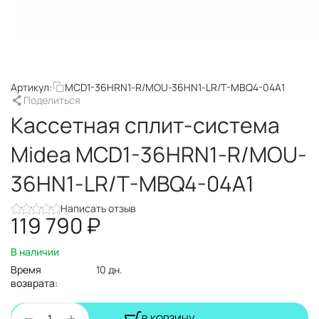
Артикул:
MCD1-36HRN1-R/MOU-36HN1-LR/T-MBQ4-04A1
Поделиться
Кассетная сплит-система
Midea MCD1-36HRN1-R/MOU-
36HN1-LR/T-MBQ4-04A1
Написать отзыв
119 790
₽
В наличии
Время
10 дн.
возврата:
+
−
В КОРЗИНУ