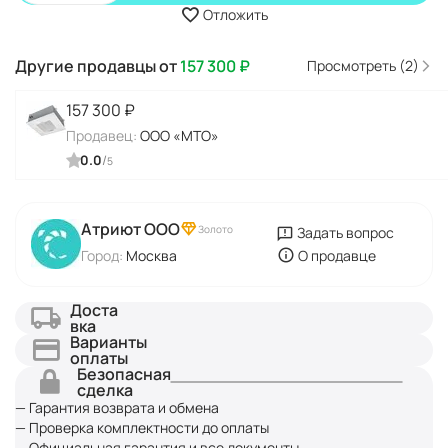
Отложить
Другие продавцы от
157 300
₽
Просмотреть (2)
157 300
₽
Продавец:
ООО «МТО»
0.0
/
5
Атриют ООО
Золото
Задать вопрос
Город:
Москва
О продавце
Доста
вка
Варианты
оплаты
Безопасная
сделка
— Гарантия возврата и обмена
— Проверка комплектности до оплаты
— Официальная гарантия и все документы