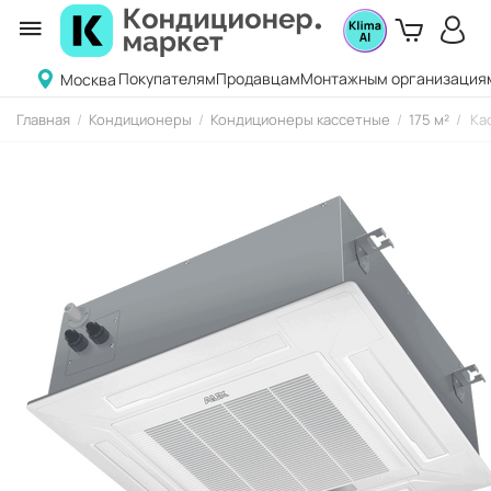
Покупателям
Продавцам
Монтажным организация
Москва
Главная
/
Кондиционеры
/
Кондиционеры кассетные
/
175 м²
/
Ка