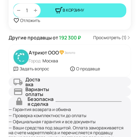
+
−
В КОРЗИНУ
Отложить
Другие продавцы от
192 300
₽
Просмотреть (1)
Атриют ООО
Золото
Город:
Москва
Задать вопрос
О продавце
Доста
вка
Варианты
оплаты
Безопасна
я сделка
— Гарантия возврата и обмена
— Проверка комплектности до оплаты
— Официальная гарантия и все документы
— Ваши средства под защитой. Оплата замораживается
на счете маркетплейса и перечисляется продавцу