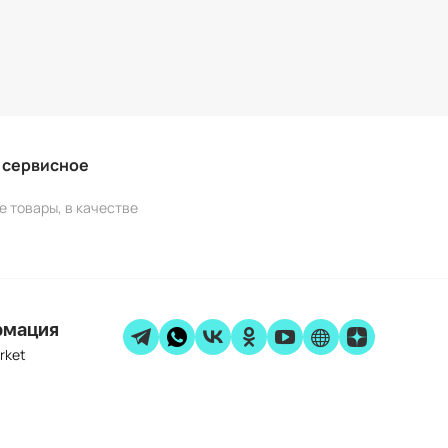
и сервисное
е товары, в качестве
рмация
rket