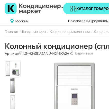
КАТАЛОГ ТОВАРО
Покупателям
Продавцам
Москва
Главная
Кондиционеры
Кондиционеры колонные
Кондицио
/
/
/
Колонный кондиционер (спл
Поделиться
Артикул:
LS-H24SKA2A/LU-H24SKA2A