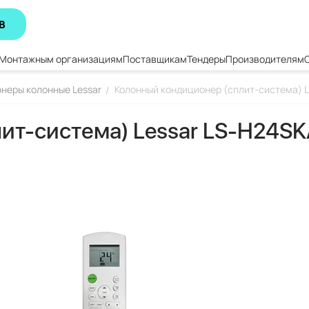
В
Монтажным организациям
Поставщикам
Тендеры
Производителям
неры колонные Lessar
Колонный кондиционер (сплит-система) 
/
ит-система) Lessar LS-H24S