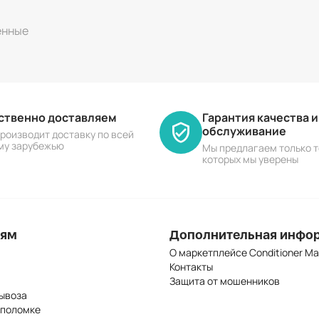
енные
ественно доставляем
Гарантия качества 
обслуживание
роизводит доставку по всей
му зарубежью
Мы предлагаем только т
которых мы уверены
лям
Дополнительная инфо
О маркетплейсе Conditioner Ma
Контакты
Защита от мошенников
ывоза
 поломке