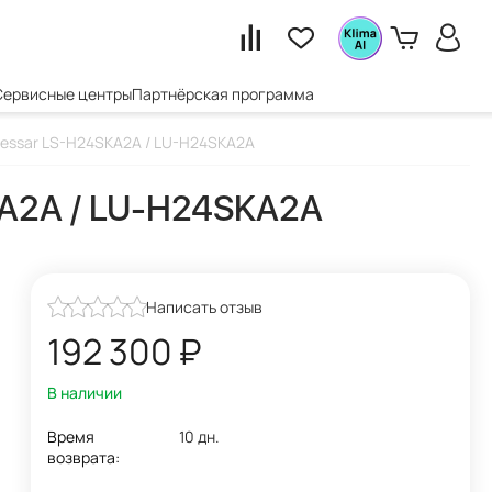
Сервисные центры
Партнёрская программа
Lessar LS-H24SKA2A / LU-H24SKA2A
KA2A / LU-H24SKA2A
Написать отзыв
192 300
₽
В наличии
Время
10 дн.
возврата: