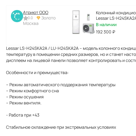
Атриют ООО
Колонный кондицио
Золото
0.0
Lessar LS-H24SKA2
Москва
В наличии
192 300
₽
Lessar LS-H24SKA2A / LU-H24SKA2A – модель колонного конди
температуру в помещении средних размеров, но и станет нас
дисплеем на лицевой панели позволяет контролировать и сост
Особенности и преимущества:
– Режим автоматического поддержания температуры
– Режим комфортного сна
– Режим осушения
– Режим вентиля.
- Работа при +43
Стабильное охлаждение при экстремальных условиях