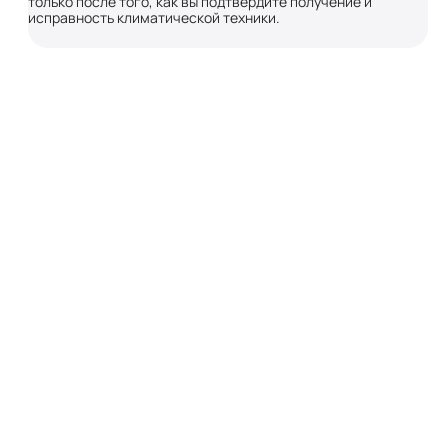
только после того, как вы подтвердите получение и
исправность климатической техники.