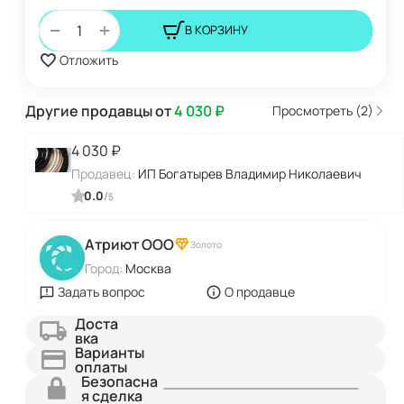
+
−
В КОРЗИНУ
Отложить
Другие продавцы от
4 030
₽
Просмотреть (2)
4 030
₽
Продавец:
ИП Богатырев Владимир Николаевич
0.0
/
5
Атриют ООО
Золото
Город:
Москва
Задать вопрос
О продавце
Доста
вка
Варианты
оплаты
Безопасна
я сделка