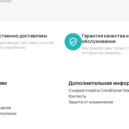
енные
ественно доставляем
Гарантия качества 
обслуживание
роизводит доставку по всей
му зарубежью
Мы предлагаем только т
которых мы уверены
лям
Дополнительная инфо
О маркетплейсе Conditioner Ma
Контакты
Защита от мошенников
ывоза
 поломке