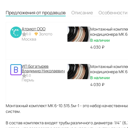
Предложения от продавцов
Описание
Особенности
Атриют ООО
Монтажный комплек
Золото
0.0
кондиционера МК 6-
Москва
В наличии
4 030
₽
ИП Богатырев
Монтажный комплек
Владимир Николаевич
кондиционера МК 6-
0.0
В наличии
Пермь
4 030
₽
Монтажный комплект МК 6-10.515.5м-1 - это набор качественн
систем.
В состав комплекта входят трубы различного диаметра: 1/4’’ (6,3