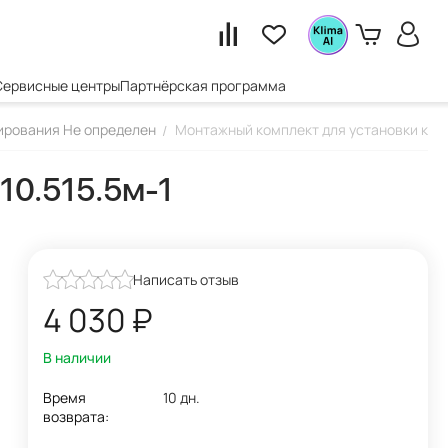
Сервисные центры
Партнёрская программа
ирования Не определен
Монтажный комплект для установки конд
/
10.515.5м-1
Написать отзыв
4 030
₽
В наличии
Время
10 дн.
возврата: