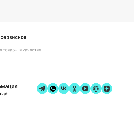
и сервисное
е товары, в качестве
рмация
rket