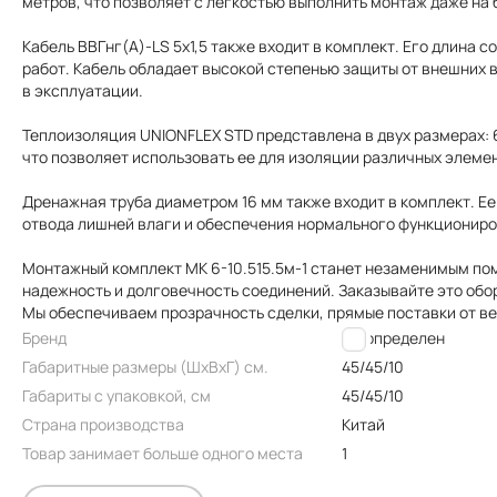
метров, что позволяет с легкостью выполнить монтаж даже на
Кабель ВВГнг(A)-LS 5х1,5 также входит в комплект. Его длина 
работ. Кабель обладает высокой степенью защиты от внешних 
в эксплуатации.
Теплоизоляция UNIONFLEX STD представлена в двух размерах: 6 
что позволяет использовать ее для изоляции различных элеме
Дренажная труба диаметром 16 мм также входит в комплект. Ее
отвода лишней влаги и обеспечения нормального функциониро
Монтажный комплект МК 6-10.515.5м-1 станет незаменимым по
надежность и долговечность соединений. Заказывайте это обо
Мы обеспечиваем прозрачность сделки, прямые поставки от в
Бренд
Не определен
Габаритные размеры (ШxВxГ) см.
45/45/10
Габариты с упаковкой, см
45/45/10
Страна производства
Китай
Товар занимает больше одного места
1