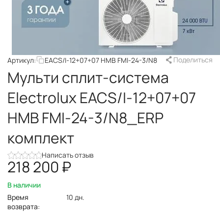
Поделиться
Артикул:
EACS/I-12+07+07 НMB FMI-24-3/N8
Мульти сплит-система
Electrolux EACS/I-12+07+07
НMB FMI-24-3/N8_ERP
комплект
Написать отзыв
218 200
₽
В наличии
Время
10 дн.
возврата: