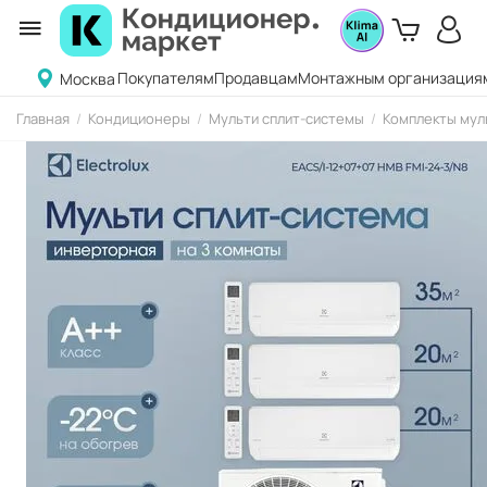
Покупателям
Продавцам
Монтажным организация
Москва
Главная
/
Кондиционеры
/
Мульти сплит-системы
/
Комплекты мул