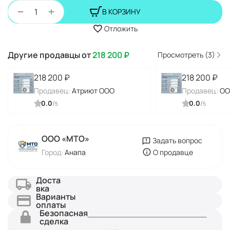
+
−
В КОРЗИНУ
Отложить
Другие продавцы от
218 200
₽
Просмотреть (3)
218 200
₽
218 200
₽
Продавец:
Атриют ООО
Продавец:
ОО
0.0
/
0.0
/
5
5
ООО «МТО»
Задать вопрос
Город:
Анапа
О продавце
Доста
вка
Варианты
оплаты
Безопасная
сделка