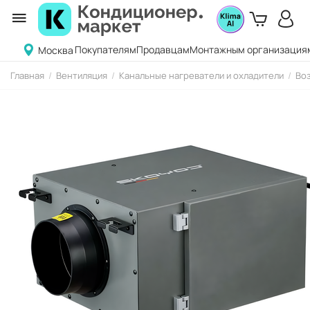
Покупателям
Продавцам
Монтажным организация
Москва
Главная
/
Вентиляция
/
Канальные нагреватели и охладители
/
Во