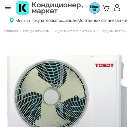
Покупателям
Продавцам
Монтажным организация
Москва
Главная
/
Кондиционеры
/
Мульти сплит-системы
/
Наружные блок