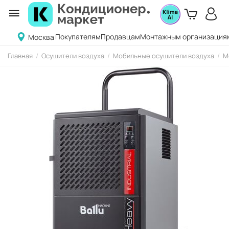
Покупателям
Продавцам
Монтажным организация
Москва
Главная
/
Осушители воздуха
/
Мобильные осушители воздуха
/
М