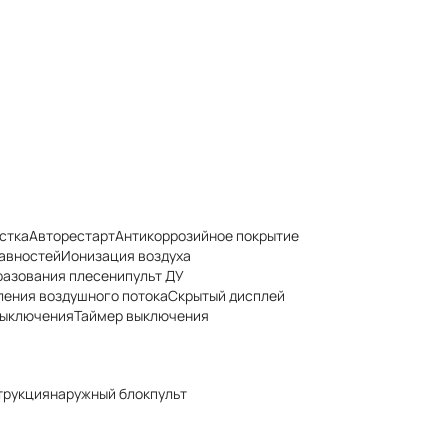
стка
Авторестарт
Антикоррозийное покрытие
авностей
Ионизация воздуха
разования плесени
пульт ДУ
ления воздушного потока
Скрытый дисплей
выключения
Таймер выключения
трукция
наружный блок
пульт