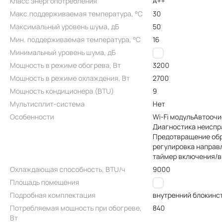
Класс энергопотребления
A++
Макс.поддерживаемая температура, °C
30
Максимальный уровень шума, дБ
50
Мин. поддерживаемая температура, °C
16
Минимальный уровень шума, дБ
25
Мощность в режиме обогрева, Вт
3200
Мощность в режиме охлаждения, Вт
2700
Мощность кондиционера (BTU)
9
Мультисплит-система
Нет
Особенности
Wi-Fi модуль
Автоочи
Диагностика неиспр
Предотвращение об
регулировка направ
таймер включения/
Охлаждающая способность, BTU/ч
9000
Площадь помещения
25
Подробная комплектация
внутренний блок
инс
Потребляемая мощность при обогреве,
840
Вт