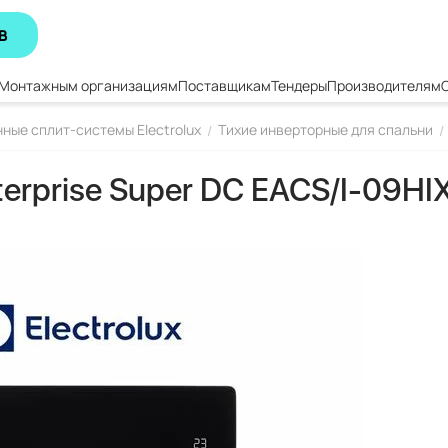
В
Монтажным организациям
Поставщикам
Тендеры
Производителям
ные сплит-системы Electrolux
Тихие инверторные для спальни
/
/
nterprise Super DC EACS/I-09H