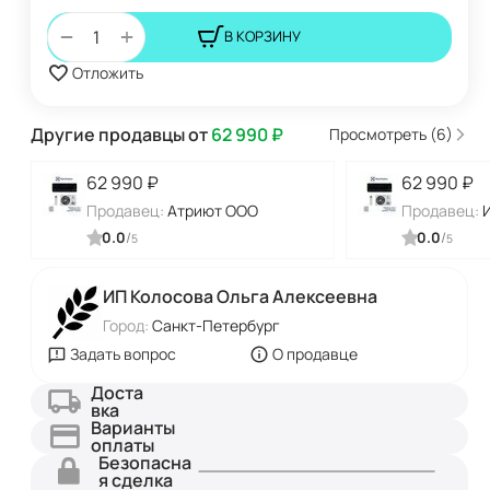
+
−
В КОРЗИНУ
Отложить
Другие продавцы от
62 990
₽
Просмотреть (6)
62 990
₽
62 990
₽
Продавец:
Атриют ООО
Продавец:
0.0
/
0.0
/
5
5
ИП Колосова Ольга Алексеевна
Город:
Санкт-Петербург
Задать вопрос
О продавце
Доста
вка
Варианты
оплаты
Безопасна
я сделка