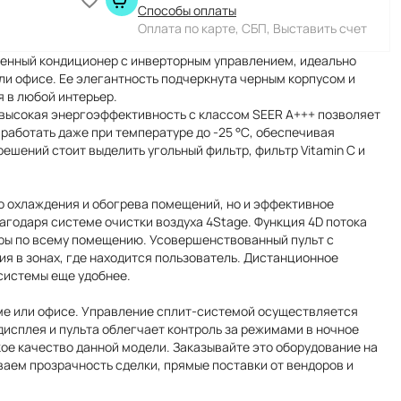
Способы оплаты
Оплата по карте, СБП, Выставить счет
менный кондиционер с инверторным управлением, идеально
и офисе. Ее элегантность подчеркнута черным корпусом и
 в любой интерьер.
 высокая энергоэффективность с классом SEER А+++ позволяет
работать даже при температуре до -25 °С, обеспечивая
ешений стоит выделить угольный фильтр, фильтр Vitamin C и
 охлаждения и обогрева помещений, но и эффективное
агодаря системе очистки воздуха 4Stage. Функция 4D потока
ры по всему помещению. Усовершенствованный пульт с
ия в зонах, где находится пользователь. Дистанционное
системы еще удобнее.
доме или офисе. Управление сплит-системой осуществляется
дисплея и пульта облегчает контроль за режимами в ночное
кое качество данной модели. Заказывайте это оборудование на
ваем прозрачность сделки, прямые поставки от вендоров и