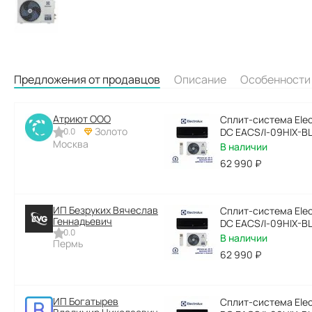
Предложения от продавцов
Описание
Особенности
Атриют ООО
Сплит-система Elect
Золото
0.0
DC EACS/I-09HIX-B
Москва
В наличии
62 990
₽
ИП Безруких Вячеслав
Сплит-система Elect
Геннадьевич
DC EACS/I-09HIX-B
0.0
В наличии
Пермь
62 990
₽
ИП Богатырев
Сплит-система Elect