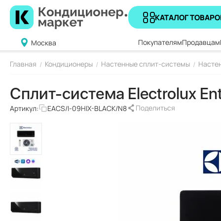
КАТАЛОГ ТОВАРО
Покупателям
Продавцам
Москва
Главная
Кондиционеры
Настенные сплит-системы
Настен
/
/
/
Сплит-система Electrolux E
Поделиться
Артикул:
EACS/I-09HIX-BLACK/N8