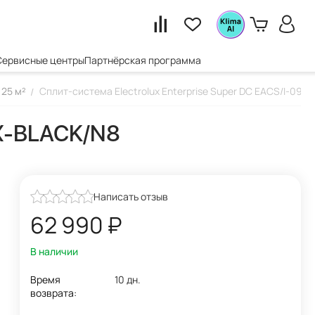
Сервисные центры
Партнёрская программа
25 м²
Сплит-система Electrolux Enterprise Super DC EACS/I-09H
/
IX-BLACK/N8
Написать отзыв
62 990
₽
В наличии
Время
10 дн.
возврата: