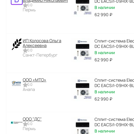
Владимир Николаевич
DC EACS/I-09HIX-B
0.0
В наличии
Пермь
62 990
₽
ИП Колосова Ольга
Сплит-система Elect
Алексеевна
DC EACS/I-09HIX-B
0.0
В наличии
Санкт-Петербург
62 990
₽
ООО «МТО»
Сплит-система Elect
0.0
DC EACS/I-09HIX-B
Анапа
В наличии
62 990
₽
ООО "ДC"
Сплит-система Elect
0.0
DC EACS/I-09HIX-B
Пермь
В наличии