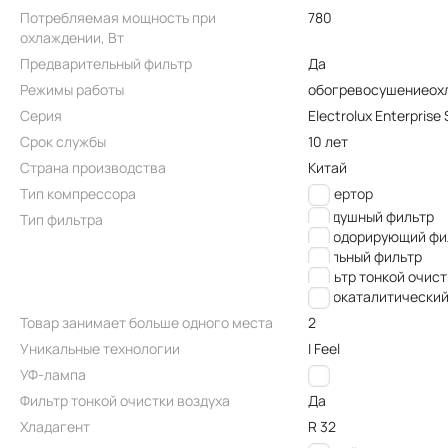
Потребляемая мощность при
780
охлаждении, Вт
Предварительный фильтр
Да
Режимы работы
обогрев
осушение
ох
Серия
Electrolux Enterprise
Срок службы
10 лет
Страна производства
Китай
Тип компрессора
Инвертор
Воздушный фильтр
Тип фильтра
Дезодорирующий фи
Угольный фильтр
Фильтр тонкой очист
Фотокаталитический
Товар занимает больше одного места
2
Уникальные технологии
I Feel
УФ-лампа
Нет
Фильтр тонкой очистки воздуха
Да
Хладагент
R 32