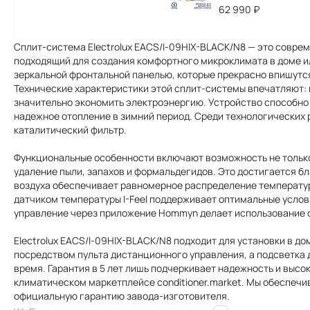
62 990
₽
Сплит-система Electrolux EACS/I-09HIX-BLACK/N8 — это совре
подходящий для создания комфортного микроклимата в доме ил
зеркальной фронтальной панелью, которые прекрасно впишутся
Технические характеристики этой сплит-системы впечатляют:
значительно экономить электроэнергию. Устройство способно 
надежное отопление в зимний период. Среди технологических р
каталитический фильтр.
Функциональные особенности включают возможность не только
удаление пыли, запахов и формальдегидов. Это достигается бл
воздуха обеспечивает равномерное распределение температу
датчиком температуры I-Feel поддерживает оптимальные услов
управление через приложение Hommyn делает использование 
Electrolux EACS/I-09HIX-BLACK/N8 подходит для установки в 
посредством пульта дистанционного управления, а подсветка 
время. Гарантия в 5 лет лишь подчеркивает надежность и высо
климатическом маркетплейсе conditioner.market. Мы обеспечи
официальную гарантию завода-изготовителя.