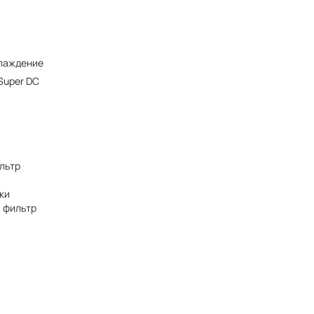
лаждение
 Super DC
льтр
ки
 фильтр