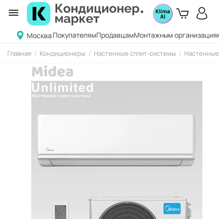
Покупателям
Продавцам
Монтажным организация
Москва
Главная
/
Кондиционеры
/
Настенные сплит-системы
/
Настенные