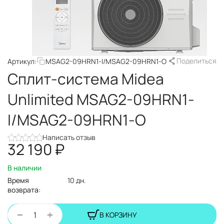
Поделиться
Артикул:
MSAG2-09HRN1-I/MSAG2-09HRN1-O
Сплит-система Midea
Unlimited MSAG2-09HRN1-
I/MSAG2-09HRN1-O
Написать отзыв
32 190
₽
В наличии
Время
10 дн.
возврата:
+
−
В КОРЗИНУ