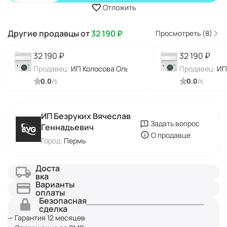
Отложить
Другие продавцы от
32 190
₽
Просмотреть (8)
32 190
₽
32 190
₽
Продавец:
ИП Колосова Ольга Алексеевна
Продавец:
ИП
0.0
/
0.0
/
5
5
ИП Безруких Вячеслав
Задать вопрос
Геннадьевич
О продавце
Город:
Пермь
Доста
вка
Варианты
оплаты
Безопасная
сделка
— Гарантия 12 месяцев