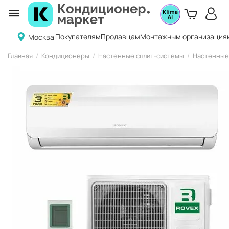
Покупателям
Продавцам
Монтажным организация
Москва
Главная
/
Кондиционеры
/
Настенные сплит-системы
/
Настенные