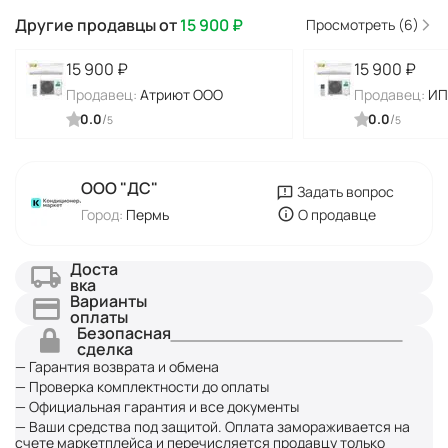
Другие продавцы от
15 900
₽
Просмотреть (6)
15 900
₽
15 900
₽
Продавец:
Атриют ООО
Продавец:
ИП
0.0
/
0.0
/
5
5
ООО "ДC"
Задать вопрос
Город:
Пермь
О продавце
Доста
вка
Варианты
оплаты
Безопасная
сделка
— Гарантия возврата и обмена
— Проверка комплектности до оплаты
— Официальная гарантия и все документы
— Ваши средства под защитой. Оплата замораживается на
счете маркетплейса и перечисляется продавцу только