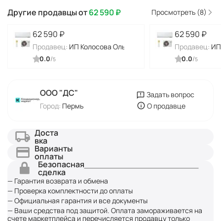
Другие продавцы от
62 590
₽
Просмотреть (8)
62 590
₽
62 590
₽
Продавец:
ИП Колосова Ольга Алексеевна
Продавец:
ИП
0.0
/
0.0
/
5
5
ООО "ДC"
Задать вопрос
Город:
Пермь
О продавце
Доста
вка
Варианты
оплаты
Безопасная
сделка
— Гарантия возврата и обмена
— Проверка комплектности до оплаты
— Официальная гарантия и все документы
— Ваши средства под защитой. Оплата замораживается на
счете маркетплейса и перечисляется продавцу только