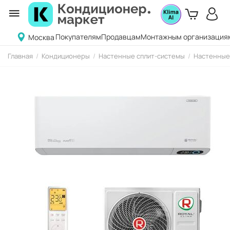
Покупателям
Продавцам
Монтажным организация
Москва
Главная
/
Кондиционеры
/
Настенные сплит-системы
/
Настенные 