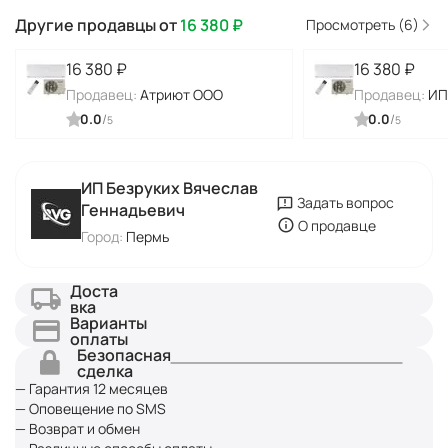
Другие продавцы от
16 380
₽
Просмотреть (6)
16 380
₽
16 380
₽
Продавец:
Атриют ООО
Продавец:
ИП
0.0
/
0.0
/
5
5
ИП Безруких Вячеслав
Задать вопрос
Геннадьевич
О продавце
Город:
Пермь
Доста
вка
Варианты
оплаты
Безопасная
сделка
— Гарантия 12 месяцев
— Оповещение по SMS
— Возврат и обмен