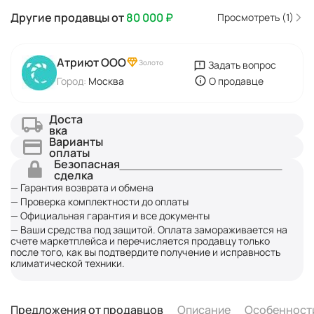
Другие продавцы от
80 000
₽
Просмотреть (1)
Атриют ООО
Золото
Задать вопрос
Город:
Москва
О продавце
Доста
вка
Варианты
оплаты
Безопасная
сделка
— Гарантия возврата и обмена
— Проверка комплектности до оплаты
— Официальная гарантия и все документы
— Ваши средства под защитой. Оплата замораживается на
счете маркетплейса и перечисляется продавцу только
после того, как вы подтвердите получение и исправность
климатической техники.
Предложения от продавцов
Описание
Особенност