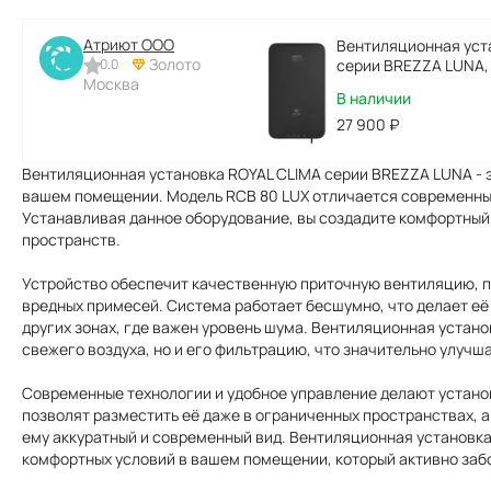
Атриют ООО
Вентиляционная уст
Золото
0.0
серии BREZZA LUNA, 
Москва
В наличии
27 900
₽
Вентиляционная установка ROYAL CLIMA серии BREZZA LUNA - 
вашем помещении. Модель RCB 80 LUX отличается современны
Устанавливая данное оборудование, вы создадите комфортный
пространств.
Устройство обеспечит качественную приточную вентиляцию, п
вредных примесей. Система работает бесшумно, что делает её
других зонах, где важен уровень шума. Вентиляционная устано
свежего воздуха, но и его фильтрацию, что значительно улучш
Современные технологии и удобное управление делают устано
позволят разместить её даже в ограниченных пространствах, а
ему аккуратный и современный вид. Вентиляционная установка
комфортных условий в вашем помещении, который активно забо