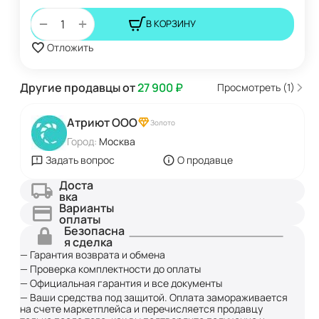
+
−
В КОРЗИНУ
Отложить
Другие продавцы от
27 900
₽
Просмотреть (1)
Атриют ООО
Золото
Город:
Москва
Задать вопрос
О продавце
Доста
вка
Варианты
оплаты
Безопасна
я сделка
— Гарантия возврата и обмена
— Проверка комплектности до оплаты
— Официальная гарантия и все документы
— Ваши средства под защитой. Оплата замораживается
на счете маркетплейса и перечисляется продавцу