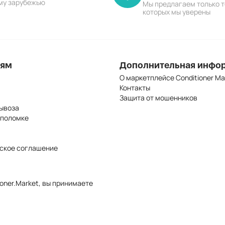
му зарубежью
Мы предлагаем только т
которых мы уверены
лям
Дополнительная инфо
О маркетплейсе Conditioner Ma
Контакты
Защита от мошенников
ывоза
 поломке
ское соглашение
oner.Market, вы принимаете