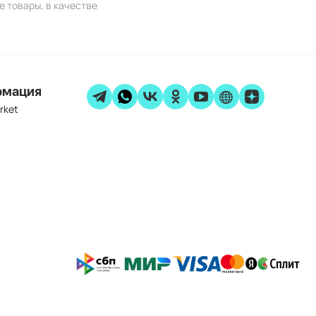
е товары, в качестве
рмация
rket