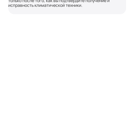
только после того, как вы подтвердите получение и
исправность климатической техники.