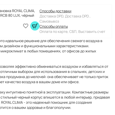
ановка ROYAL CLIMA,
Способы доставки
RCB 80 LUX, чёрный
Доставка DPD, Доставка DPD ,
Самовывоз
Способы оплаты
Оплата по карте, СБП, Выставить счет
это идеальное решение для обеспечения свежего воздуха в
м дизайном и функциональными характеристиками.
 микроклимат в любых помещениях, от офисов до жилых
озволяя эффективно обмениваться воздухом и избавляться от
 отличным выбором для использования в спальнях, детских и
вка продумана до мелочей: она обеспечивает не только приток
ает качество воздуха в вашем доме или офисе.
вку интуитивно понятной в эксплуатации. Компактные размеры
 стильный черный корпус впишется в любой интерьер, придавая
 ROYAL CLIMA - это надежный помощник для создания
тится о вашем здоровье и благополучии.