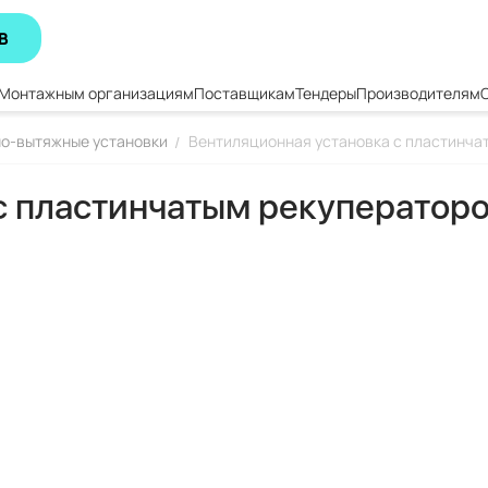
В
Монтажным организациям
Поставщикам
Тендеры
Производителям
о-вытяжные установки
Вентиляционная установка с пластинча
/
с пластинчатым рекуператор