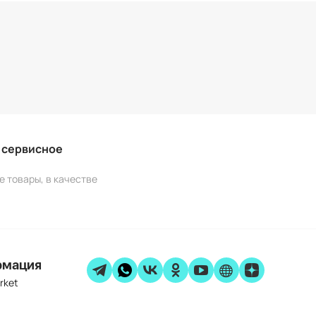
и сервисное
е товары, в качестве
рмация
rket