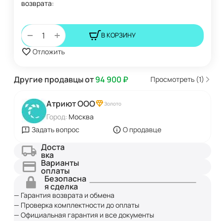
возврата:
+
−
В КОРЗИНУ
Отложить
Другие продавцы от
94 900
₽
Просмотреть (1)
Атриют ООО
Золото
Город:
Москва
Задать вопрос
О продавце
Доста
вка
Варианты
оплаты
Безопасна
я сделка
— Гарантия возврата и обмена
— Проверка комплектности до оплаты
— Официальная гарантия и все документы