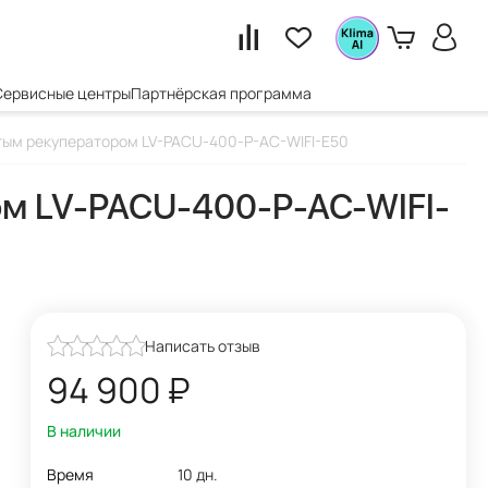
Сервисные центры
Партнёрская программа
тым рекуператором LV-PACU-400-P-AC-WIFI-E50
ом LV-PACU-400-P-AC-WIFI-
Написать отзыв
94 900
₽
В наличии
Время
10 дн.