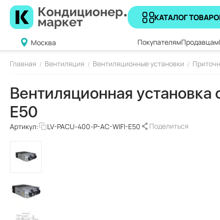
КАТАЛОГ ТОВАРО
Покупателям
Продавцам
Москва
Главная
Вентиляция
Вентиляционные установки
Приточн
/
/
/
Вентиляционная установка 
E50
Поделиться
Артикул:
LV-PACU-400-P-AC-WIFI-E50