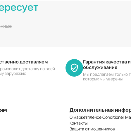
ересует
енные
ественно доставляем
Гарантия качества 
обслуживание
роизводит доставку по всей
му зарубежью
Мы предлагаем только т
которых мы уверены
лям
Дополнительная инфо
О маркетплейсе Conditioner Ma
Контакты
Защита от мошенников