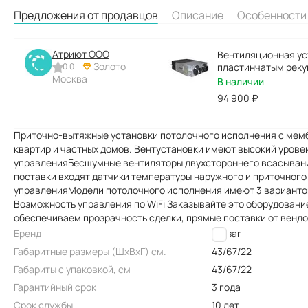
Предложения от продавцов
Описание
Особенности
Атриют ООО
Вентиляционная ус
Золото
0.0
пластинчатым реку
Москва
400-P-AC-WIFI-E50
В наличии
94 900
₽
Приточно-вытяжные установки потолочного исполнения с мем
квартир и частных домов. Вентустановки имеют высокий уров
управленияБесшумные вентиляторы двухстороннего всасыван
поставки входят датчики температуры наружного и приточного
управленияМодели потолочного исполнения имеют 3 вариантов
Возможность управления по WiFi Заказывайте это оборудование
обеспечиваем прозрачность сделки, прямые поставки от венд
Бренд
Lessar
Габаритные размеры (ШxВxГ) см.
43/67/22
Габариты с упаковкой, см
43/67/22
Гарантийный срок
3 года
Срок службы
10 лет