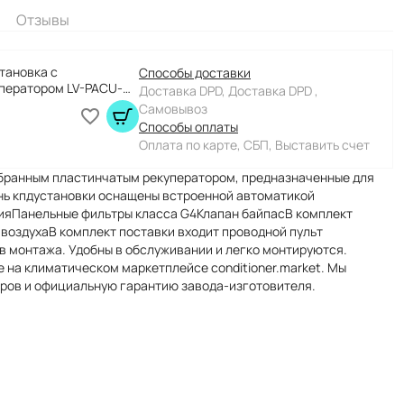
Отзывы
тановка с
Способы доставки
ператором LV-PACU-
Доставка DPD, Доставка DPD ,
Самовывоз
Способы оплаты
Оплата по карте, СБП, Выставить счет
бранным пластинчатым рекуператором, предназначенные для
ень кпдустановки оснащены встроенной автоматикой
ияПанельные фильтры класса G4Клапан байпасВ комплект
 воздухаВ комплект поставки входит проводной пульт
 монтажа. Удобны в обслуживании и легко монтируются.
 на климатическом маркетплейсе conditioner.market. Мы
оров и официальную гарантию завода-изготовителя.