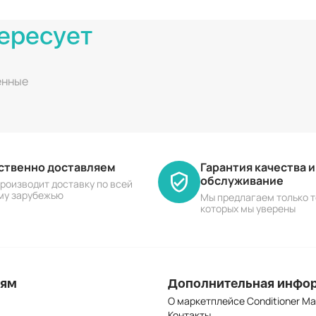
ересует
енные
ественно доставляем
Гарантия качества 
обслуживание
роизводит доставку по всей
му зарубежью
Мы предлагаем только т
которых мы уверены
лям
Дополнительная инфо
О маркетплейсе Conditioner Ma
Контакты