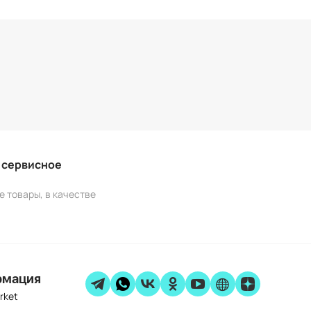
и сервисное
е товары, в качестве
рмация
rket