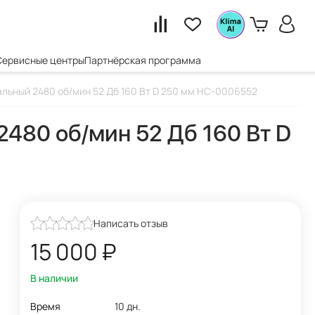
Сервисные центры
Партнёрская программа
нальный 2480 об/мин 52 Дб 160 Вт D 250 мм НС-0006552
2480 об/мин 52 Дб 160 Вт D
Написать отзыв
15 000
₽
В наличии
Время
10 дн.