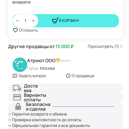
возврата:
+
−
В КОРЗИНУ
Отложить
Другие продавцы от
15 000
₽
Просмотреть (1)
Атриют ООО
Золото
Город:
Москва
Задать вопрос
О продавце
Доста
вка
Варианты
оплаты
Безопасна
я сделка
— Гарантия возврата и обмена
— Проверка комплектности до оплаты
— Официальная гарантия и все документы