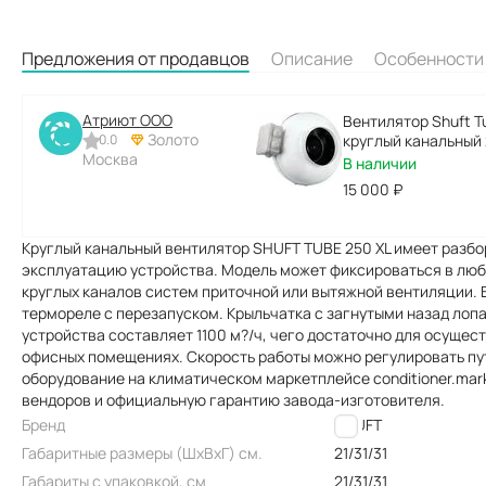
Предложения от продавцов
Описание
Особенности
Атриют ООО
Вентилятор Shuft T
Золото
0.0
круглый канальный 
Москва
Вт D 250 мм НС-00
В наличии
15 000
₽
Круглый канальный вентилятор SHUFT TUBE 250 XL имеет разбо
эксплуатацию устройства. Модель может фиксироваться в люб
круглых каналов систем приточной или вытяжной вентиляции. 
термореле с перезапуском. Крыльчатка с загнутыми назад лоп
устройства составляет 1100 м?/ч, чего достаточно для осуще
офисных помещениях. Скорость работы можно регулировать пу
оборудование на климатическом маркетплейсе conditioner.mar
вендоров и официальную гарантию завода-изготовителя.
Бренд
SHUFT
Габаритные размеры (ШxВxГ) см.
21/31/31
Габариты с упаковкой, см
21/31/31