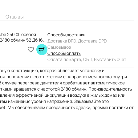
Отзывы
ube 250 XL осевой
Способы доставки
2480 об/мин 52 Дб 160
Доставка DPD, Доставка DPD ,
06552
Самовывоз
Способы оплаты
Оплата по карте, СБП, Выставить счет
рную конструкцию, которая облегчает установку и
ом положении в соответствии с направлением потока внутри
В случае перегрева двигателя срабатывает автоматическое
атками вращается с частотой 2480 об/мин. Производительность
ствления эффективной циркуляции воздуха в жилых домах или
тем изменения уровня напряжения. Заказывайте это
ket. Мы обеспечиваем прозрачность сделки, прямые поставки от