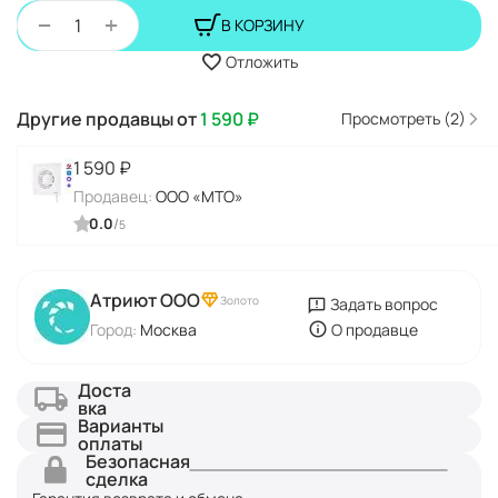
+
−
В КОРЗИНУ
Отложить
Другие продавцы от
1 590
₽
Просмотреть (2)
1 590
₽
Продавец:
ООО «МТО»
0.0
/
5
Атриют ООО
Золото
Задать вопрос
Город:
Москва
О продавце
Доста
вка
Варианты
оплаты
Безопасная
сделка