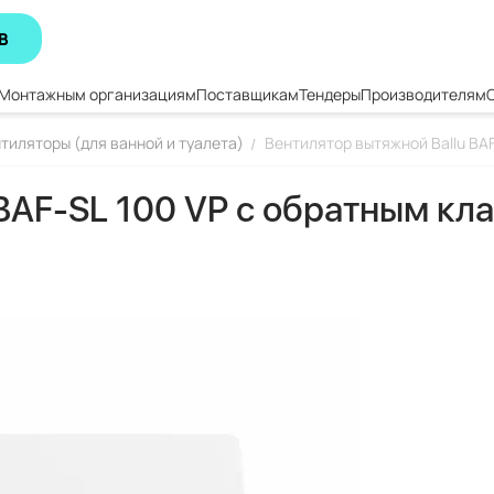
В
Монтажным организациям
Поставщикам
Тендеры
Производителям
тиляторы (для ванной и туалета)
Вентилятор вытяжной Ballu BA
/
BAF-SL 100 VP с обратным кл