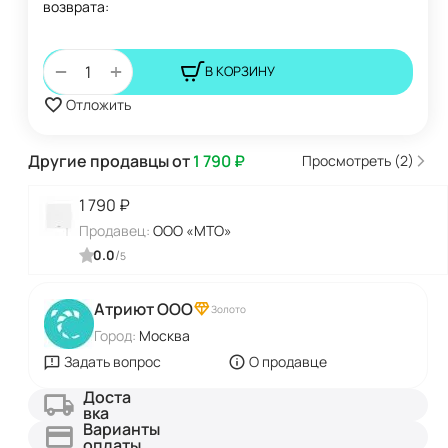
возврата:
+
−
В КОРЗИНУ
Отложить
Другие продавцы от
1 790
₽
Просмотреть (2)
1 790
₽
Продавец:
ООО «МТО»
0.0
/
5
Атриют ООО
Золото
Город:
Москва
Задать вопрос
О продавце
Доста
вка
Варианты
оплаты