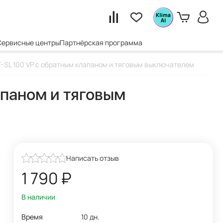
Сервисные центры
Партнёрская программа
F-SL 100 VP с обратным клапаном и тяговым выключателем
апаном и тяговым
Написать отзыв
1 790
₽
В наличии
Время
10 дн.