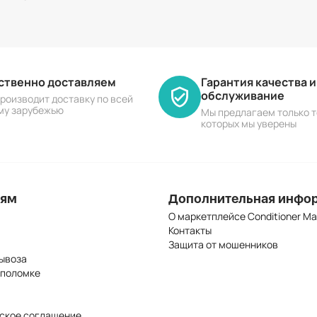
ественно доставляем
Гарантия качества 
обслуживание
роизводит доставку по всей
му зарубежью
Мы предлагаем только т
которых мы уверены
лям
Дополнительная инфо
О маркетплейсе Conditioner Ma
Контакты
Защита от мошенников
ывоза
 поломке
ское соглашение