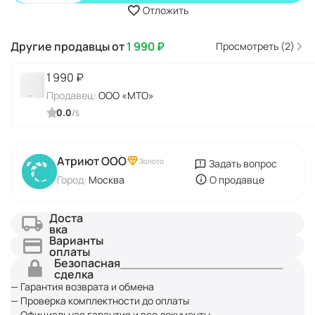
Отложить
Другие продавцы от
1 990
₽
Просмотреть (2)
1 990
₽
Продавец:
ООО «МТО»
0.0
/
5
Атриют ООО
Золото
Задать вопрос
Город:
Москва
О продавце
Доста
вка
Варианты
оплаты
Безопасная
сделка
— Гарантия возврата и обмена
— Проверка комплектности до оплаты
— Официальная гарантия и все документы