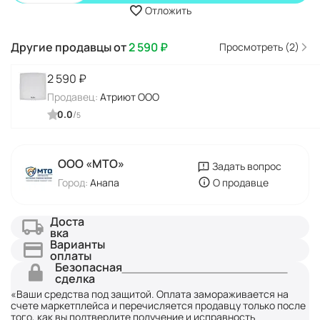
Отложить
Другие продавцы от
2 590
₽
Просмотреть (2)
2 590
₽
Продавец:
Атриют ООО
0.0
/
5
ООО «МТО»
Задать вопрос
Город:
Анапа
О продавце
Доста
вка
Варианты
оплаты
Безопасная
сделка
«Ваши средства под защитой. Оплата замораживается на
счете маркетплейса и перечисляется продавцу только после
того, как вы подтвердите получение и исправность