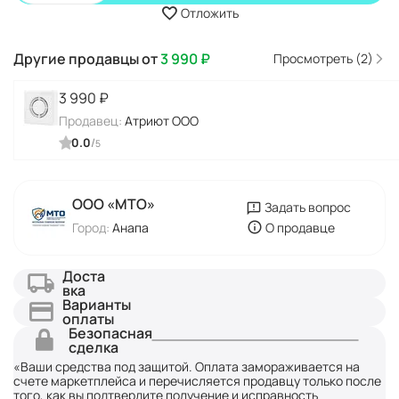
Отложить
Другие продавцы от
3 990
₽
Просмотреть (2)
3 990
₽
Продавец:
Атриют ООО
0.0
/
5
ООО «МТО»
Задать вопрос
Город:
Анапа
О продавце
Доста
вка
Варианты
оплаты
Безопасная
сделка
«Ваши средства под защитой. Оплата замораживается на
счете маркетплейса и перечисляется продавцу только после
того, как вы подтвердите получение и исправность