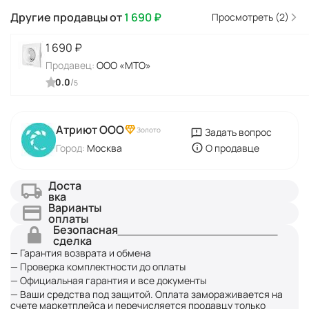
Другие продавцы от
1 690
₽
Просмотреть (2)
1 690
₽
Продавец:
ООО «МТО»
0.0
/
5
Атриют ООО
Золото
Задать вопрос
Город:
Москва
О продавце
Доста
вка
Варианты
оплаты
Безопасная
сделка
— Гарантия возврата и обмена
— Проверка комплектности до оплаты
— Официальная гарантия и все документы
— Ваши средства под защитой. Оплата замораживается на
счете маркетплейса и перечисляется продавцу только