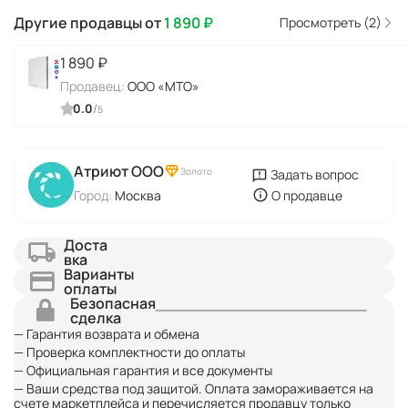
Другие продавцы от
1 890
₽
Просмотреть (2)
1 890
₽
Продавец:
ООО «МТО»
0.0
/
5
Атриют ООО
Золото
Задать вопрос
Город:
Москва
О продавце
Доста
вка
Варианты
оплаты
Безопасная
сделка
— Гарантия возврата и обмена
— Проверка комплектности до оплаты
— Официальная гарантия и все документы
— Ваши средства под защитой. Оплата замораживается на
счете маркетплейса и перечисляется продавцу только