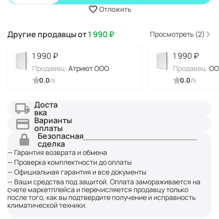
Отложить
Другие продавцы от
1 990
₽
Просмотреть (2)
1 990
₽
1 990
₽
Продавец:
Атриют ООО
Продавец:
ОО
0.0
/
0.0
/
5
5
Доста
вка
Варианты
оплаты
Безопасная
сделка
— Гарантия возврата и обмена
— Проверка комплектности до оплаты
— Официальная гарантия и все документы
— Ваши средства под защитой. Оплата замораживается на
счете маркетплейса и перечисляется продавцу только
после того, как вы подтвердите получение и исправность
климатической техники.