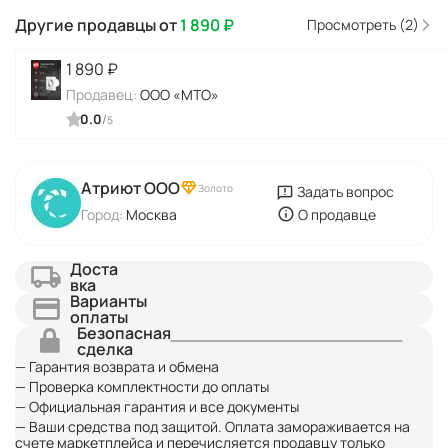
Другие продавцы от
1 890
₽
Просмотреть (2)
1 890
₽
Продавец:
ООО «МТО»
0.0
/
5
Атриют ООО
Золото
Задать вопрос
Город:
Москва
О продавце
Доста
вка
Варианты
оплаты
Безопасная
сделка
— Гарантия возврата и обмена
— Проверка комплектности до оплаты
— Официальная гарантия и все документы
— Ваши средства под защитой. Оплата замораживается на
счете маркетплейса и перечисляется продавцу только