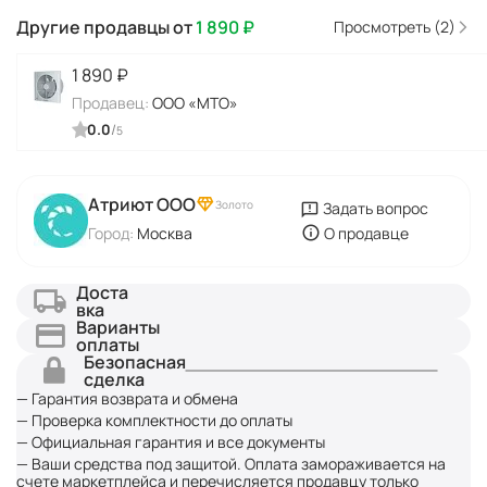
Другие продавцы от
1 890
₽
Просмотреть (2)
1 890
₽
Продавец:
ООО «МТО»
0.0
/
5
Атриют ООО
Золото
Задать вопрос
Город:
Москва
О продавце
Доста
вка
Варианты
оплаты
Безопасная
сделка
— Гарантия возврата и обмена
— Проверка комплектности до оплаты
— Официальная гарантия и все документы
— Ваши средства под защитой. Оплата замораживается на
счете маркетплейса и перечисляется продавцу только