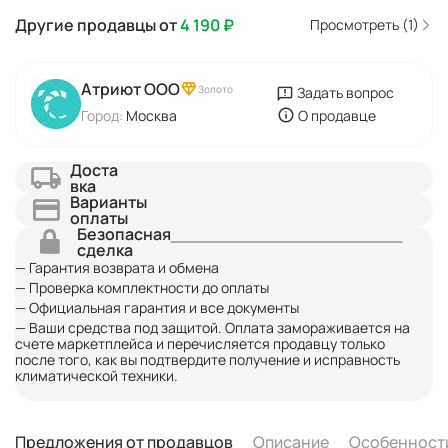
Другие продавцы от
4 190
₽
Просмотреть (1)
Атриют ООО
Золото
Задать вопрос
Город:
Москва
О продавце
Доста
вка
Варианты
оплаты
Безопасная
сделка
— Гарантия возврата и обмена
— Проверка комплектности до оплаты
— Официальная гарантия и все документы
— Ваши средства под защитой. Оплата замораживается на
счете маркетплейса и перечисляется продавцу только
после того, как вы подтвердите получение и исправность
климатической техники.
Предложения от продавцов
Описание
Особенност