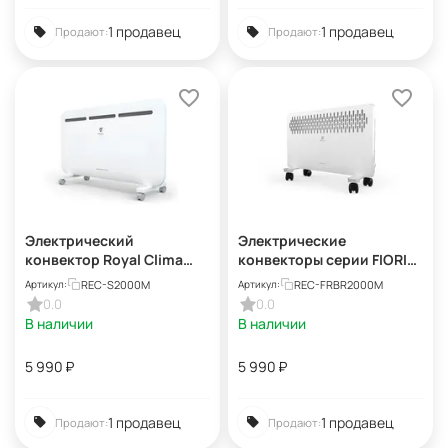
1 продавец
1 продавец
Продают:
Продают:
Электрический
Электрические
конвектор Royal Clima
конвекторы серии FIORI
Sorento meccanico REC-
Meccanico REC-
REC-S2000M
REC-FRBR2000M
Артикул:
Артикул:
S2000M
FRBR2000M
0.0
0.0
В наличии
В наличии
5 990
₽
5 990
₽
1 продавец
1 продавец
Продают:
Продают: