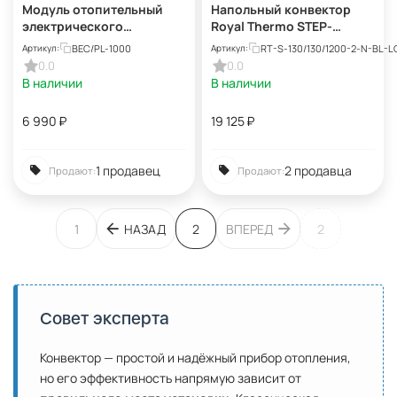
Модуль отопительный
Напольный конвектор
электрического
Royal Thermo STEP-
конвектора Ballu Plinth
130/130/1200-2-N-BL-LG-
BEC/PL-1000
RT-S-130/130/1200-2-N-BL-L
Артикул:
Артикул:
Transformer BEC/PL-1000
BL
0.0
0.0
В наличии
В наличии
6 990
₽
19 125
₽
1 продавец
2 продавца
Продают:
Продают:
1
НАЗАД
2
ВПЕРЕД
2
Совет эксперта
Конвектор — простой и надёжный прибор отопления,
но его эффективность напрямую зависит от