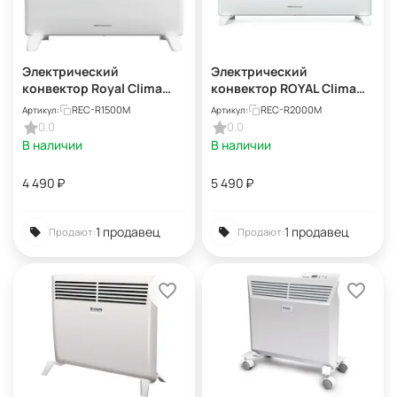
Электрический
Электрический
конвектор Royal Clima
конвектор ROYAL Clima
REC-R1500M RIBERA
RIBERA Meccanico REC-
REC-R1500M
REC-R2000M
Артикул:
Артикул:
Meccanico
R2000M
0.0
0.0
В наличии
В наличии
4 490
₽
5 490
₽
1 продавец
1 продавец
Продают:
Продают: