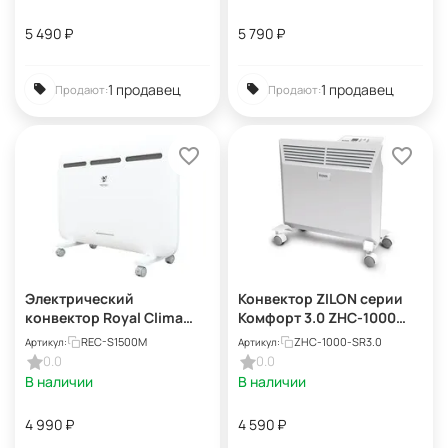
5 490
₽
5 790
₽
1 продавец
1 продавец
Продают:
Продают:
Электрический
Конвектор ZILON серии
конвектор Royal Clima
Комфорт 3.0 ZHC-1000
Sorento meccanico REC-
SR3.0
REC-S1500M
ZHC-1000-SR3.0
Артикул:
Артикул:
S1500M
0.0
0.0
В наличии
В наличии
4 990
₽
4 590
₽