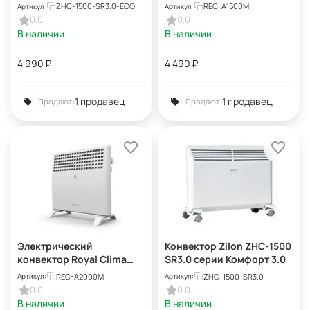
механическим
REC-A1500M ATRI
ZHC-1500-SR3.0-ECO
REC-A1500M
Артикул:
Артикул:
управлением ZHC-1500
Meccanico
0.0
0.0
SR3.0 ECO
В наличии
В наличии
4 990
₽
4 490
₽
1 продавец
1 продавец
Продают:
Продают:
Электрический
Конвектор Zilon ZHC-1500
конвектор Royal Clima
SR3.0 серии Комфорт 3.0
REC-A2000M ATRI
REC-A2000M
ZHC-1500-SR3.0
Артикул:
Артикул:
Meccanico
0.0
0.0
В наличии
В наличии