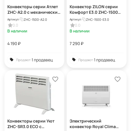
Конвекторы серии Атлет
Конвектор ZILON серии
ZHC-A2.0 с механическим
Комфорт E3.0 ZHC-1500
управлением ZHC-1500
E3.0
ZHC-1500-A2.0
ZHC-1500-E3.0
Артикул:
Артикул:
A2.0
0.0
0.0
В наличии
В наличии
4 190
₽
7 290
₽
1 продавец
1 продавец
Продают:
Продают:
Конвекторы серии Уют
Электрический
ZHC-SR3.0 ECO с
конвектор Royal Clima