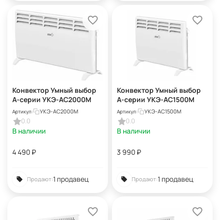
Конвектор Умный выбор
Конвектор Умный выбор
А-серии УКЭ-AС2000М
А-серии УКЭ-AС1500М
УКЭ-AС2000М
УКЭ-AС1500М
Артикул:
Артикул:
0.0
0.0
В наличии
В наличии
4 490
₽
3 990
₽
1 продавец
1 продавец
Продают:
Продают: