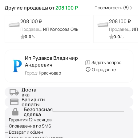
Другие продавцы от
208 100
₽
Просмотреть (8)
208 100
₽
208 100
₽
Продавец:
ИП Колосова Ольга Алексеевна
Продавец:
ИП
0.0
/
0.0
/
5
5
Ип Рудаков Владимир
Задать вопрос
Андреевич
О продавце
Город:
Краснодар
Доста
вка
Варианты
оплаты
Безопасная
сделка
— Гарантия 12 месяцев
— Оповещение по SMS
— Возврат и обмен