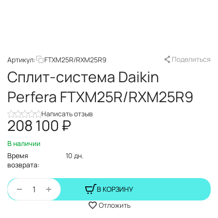
Поделиться
Артикул:
FTXM25R/RXM25R9
Сплит-система Daikin
Perfera FTXM25R/RXM25R9
Написать отзыв
208 100
₽
В наличии
Время
10 дн.
возврата:
+
−
В КОРЗИНУ
Отложить