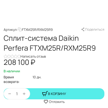
Поделиться
Артикул:
FTXM25R/RXM25R9
Сплит-система Daikin
Perfera FTXM25R/RXM25R9
Написать отзыв
208 100
₽
В наличии
Время
10 дн.
возврата:
+
−
В КОРЗИНУ
Отложить