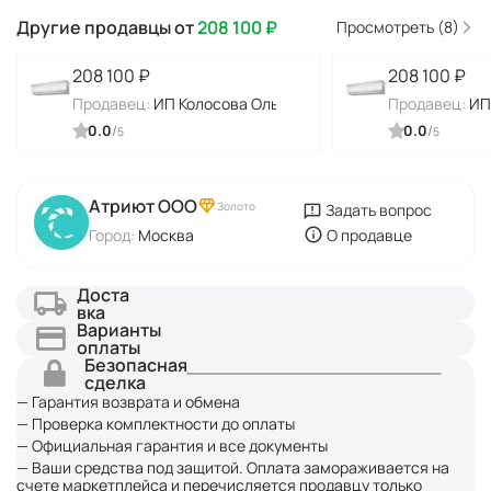
Другие продавцы от
208 100
₽
Просмотреть (8)
208 100
₽
208 100
₽
Продавец:
ИП Колосова Ольга Алексеевна
Продавец:
ИП
0.0
/
0.0
/
5
5
Атриют ООО
Золото
Задать вопрос
Город:
Москва
О продавце
Доста
вка
Варианты
оплаты
Безопасная
сделка
— Гарантия возврата и обмена
— Проверка комплектности до оплаты
— Официальная гарантия и все документы
— Ваши средства под защитой. Оплата замораживается на
счете маркетплейса и перечисляется продавцу только