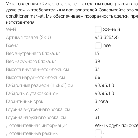
Установленная в Китае, она станет надёжным помощником в п
даже самых требовательных пользователей. Заказывайте это 
conditioner.market. Мы обеспечиваем прозрачность сделки, п
изготовителя.
Wi-Fi
Встроенный
Артикул товара (SKU)
4331325325
Бренд
Hisense
Вес внутреннего блока, кг
13
Вес наружного блока, кг
39
Высота внутреннего блока, см
33
Высота наружного блока. см
66
Габаритные размеры (ШxВxГ) см.
40/95/110
Габариты с упаковкой, см
40/95/110
Гарантийный срок
3 года
Глубина внутреннего блока, см
23
Глубина наружного блока, см
31
Дополнительная информация
Wi-Fi модуль приобр
авто
Дополнительные режимы