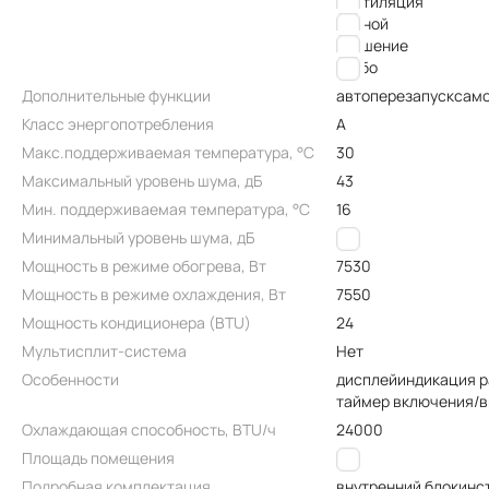
вентиляция
ночной
осушение
турбо
Дополнительные функции
автоперезапуск
само
Класс энергопотребления
A
Макс.поддерживаемая температура, °C
30
Максимальный уровень шума, дБ
43
Мин. поддерживаемая температура, °C
16
Минимальный уровень шума, дБ
31
Мощность в режиме обогрева, Вт
7530
Мощность в режиме охлаждения, Вт
7550
Мощность кондиционера (BTU)
24
Мультисплит-система
Нет
Особенности
дисплей
индикация 
таймер включения/
Охлаждающая способность, BTU/ч
24000
Площадь помещения
80
Подробная комплектация
внутренний блок
инс