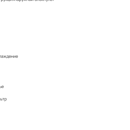
лаждение
ье
ьтр