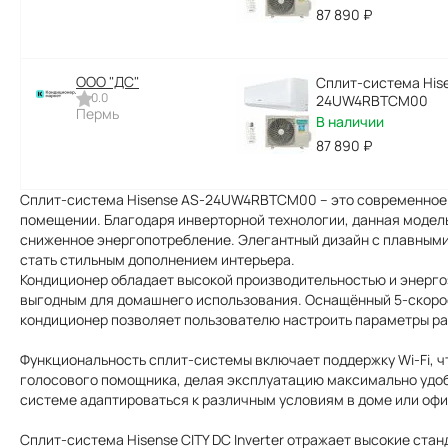
87 890
₽
ООО "ДC"
Сплит-система Hise
0.0
24UW4RBTCM00
Пермь
В наличии
87 890
₽
Сплит-система Hisense AS-24UW4RBTCM00 – это современное 
помещении. Благодаря инверторной технологии, данная модел
сниженное энергопотребление. Элегантный дизайн с плавными
стать стильным дополнением интерьера.
Кондиционер обладает высокой производительностью и энерго
выгодным для домашнего использования. Оснащённый 5-скоро
кондиционер позволяет пользователю настроить параметры раб
Функциональность сплит-системы включает поддержку Wi-Fi, ч
голосового помощника, делая эксплуатацию максимально удоб
системе адаптироваться к различным условиям в доме или офи
Сплит-система Hisense CITY DC Inverter отражает высокие ста