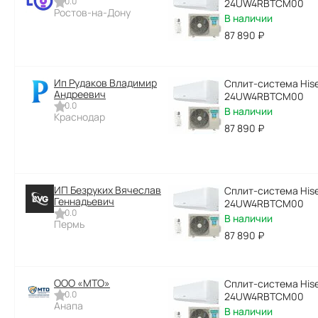
0.0
24UW4RBTCM00
Ростов-на-Дону
В наличии
87 890
₽
Ип Рудаков Владимир
Сплит-система Hise
Андреевич
24UW4RBTCM00
0.0
В наличии
Краснодар
87 890
₽
ИП Безруких Вячеслав
Сплит-система Hise
Геннадьевич
24UW4RBTCM00
0.0
В наличии
Пермь
87 890
₽
ООО «МТО»
Сплит-система Hise
0.0
24UW4RBTCM00
Анапа
В наличии