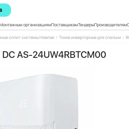
В
Монтажным организациям
Поставщикам
Тендеры
Производителям
ные сплит-системы Hisense
Тихие инверторные для спальни
8
/
/
TY DC AS-24UW4RBTCM00