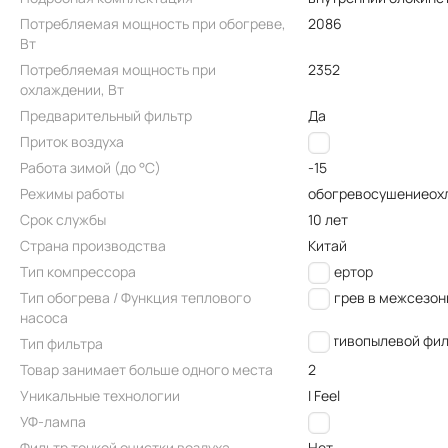
Потребляемая мощность при обогреве,
2086
Вт
Потребляемая мощность при
2352
охлаждении, Вт
Предварительный фильтр
Да
Приток воздуха
Нет
Работа зимой (до °C)
-15
Режимы работы
обогрев
осушение
ох
Срок службы
10 лет
Страна производства
Китай
Тип компрессора
Инвертор
Тип обогрева / Функция теплового
Обогрев в межсезон
насоса
противопылевой фил
Тип фильтра
Товар занимает больше одного места
2
Уникальные технологии
I Feel
УФ-лампа
Нет
Фильтр тонкой очистки воздуха
Нет