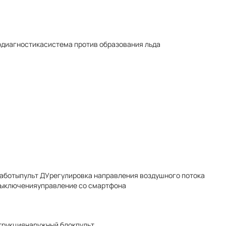
диагностика
система против образования льда
работы
пульт ДУ
регулировка направления воздушного потока
выключения
управление со смартфона
трукция
наружный блок
пульт