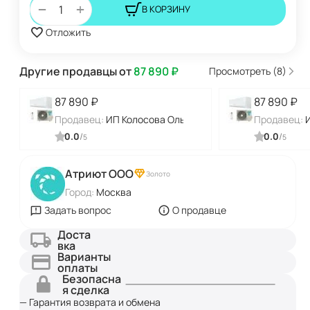
+
−
В КОРЗИНУ
Отложить
Другие продавцы от
87 890
₽
Просмотреть (8)
87 890
₽
87 890
₽
Продавец:
ИП Колосова Ольга Алексеевна
Продавец:
0.0
/
0.0
/
5
5
Атриют ООО
Золото
Город:
Москва
Задать вопрос
О продавце
Доста
вка
Варианты
оплаты
Безопасна
я сделка
— Гарантия возврата и обмена