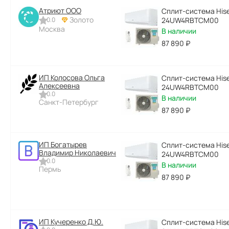
Атриют ООО
Сплит-система Hise
Золото
0.0
24UW4RBTCM00
Москва
В наличии
87 890
₽
ИП Колосова Ольга
Сплит-система Hise
Алексеевна
24UW4RBTCM00
0.0
В наличии
Санкт-Петербург
87 890
₽
ИП Богатырев
Сплит-система Hise
Владимир Николаевич
24UW4RBTCM00
0.0
В наличии
Пермь
87 890
₽
ИП Кучеренко Д.Ю.
Сплит-система Hise