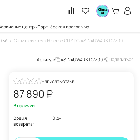
Сервисные центры
Партнёрская программа
0 м²
Сплит-система Hisense CITY DC AS-24UW4RBTCM00
/
Поделиться
Артикул:
AS-24UW4RBTCM00
Написать отзыв
87 890
₽
В наличии
Время
10 дн.
возврата: