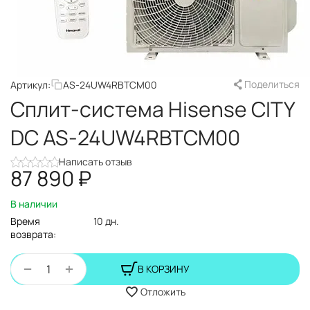
Поделиться
Артикул:
AS-24UW4RBTCM00
Сплит-система Hisense CITY
DC AS-24UW4RBTCM00
Написать отзыв
87 890
₽
В наличии
Время
10 дн.
возврата:
+
−
В КОРЗИНУ
Отложить