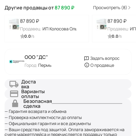
Другие продавцы от
87 890
₽
Просмотреть (8)
87 890
₽
87 890
₽
Продавец:
ИП Колосова Ольга Алексеевна
Продавец:
ИП
0.0
/
0.0
/
5
5
ООО "ДC"
Задать вопрос
Город:
Пермь
О продавце
Доста
вка
Варианты
оплаты
Безопасная
сделка
— Гарантия возврата и обмена
— Проверка комплектности до оплаты
— Официальная гарантия и все документы
— Ваши средства под защитой. Оплата замораживается на
счете маркетплейса и перечисляется продавцу только