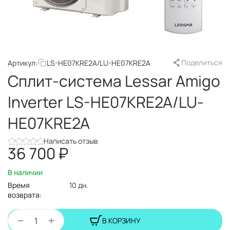
Поделиться
Артикул:
LS-HE07KRE2A/LU-HE07KRE2A
Сплит-система Lessar Amigo
Inverter LS-HE07KRE2A/LU-
HE07KRE2A
Написать отзыв
36 700
₽
В наличии
Время
10 дн.
возврата:
+
−
В КОРЗИНУ