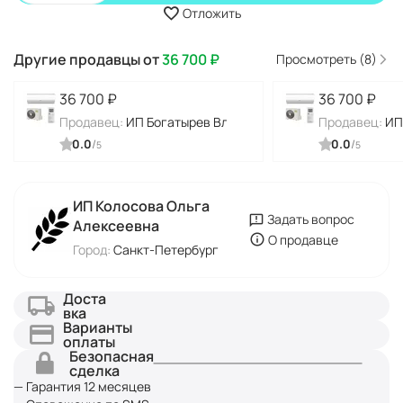
Отложить
Другие продавцы от
36 700
₽
Просмотреть (8)
36 700
₽
36 700
₽
Продавец:
ИП Богатырев Владимир Николаевич
Продавец:
ИП
0.0
/
0.0
/
5
5
ИП Колосова Ольга
Задать вопрос
Алексеевна
О продавце
Город:
Санкт-Петербург
Доста
вка
Варианты
оплаты
Безопасная
сделка
— Гарантия 12 месяцев