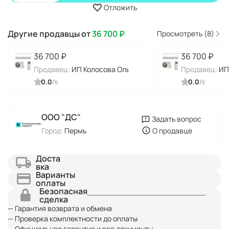
Отложить
Другие продавцы от
36 700
₽
Просмотреть (8)
36 700
₽
36 700
₽
Продавец:
ИП Колосова Ольга Алексеевна
Продавец:
ИП
0.0
/
0.0
/
5
5
ООО "ДC"
Задать вопрос
Город:
Пермь
О продавце
Доста
вка
Варианты
оплаты
Безопасная
сделка
— Гарантия возврата и обмена
— Проверка комплектности до оплаты
— Официальная гарантия и все документы