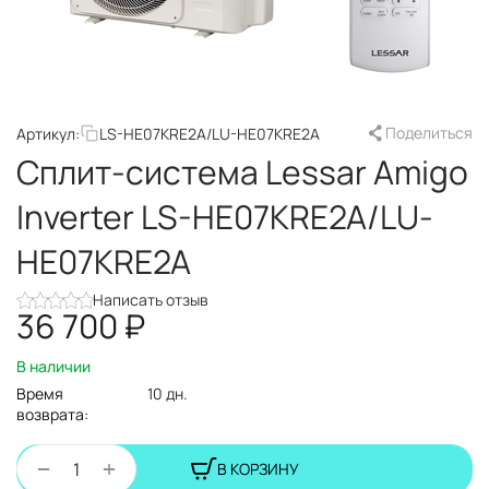
Поделиться
Артикул:
LS-HE07KRE2A/LU-HE07KRE2A
Сплит-система Lessar Amigo
Inverter LS-HE07KRE2A/LU-
HE07KRE2A
Написать отзыв
36 700
₽
В наличии
Время
10 дн.
возврата:
+
−
В КОРЗИНУ