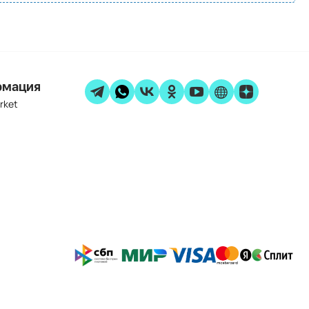
рмация
rket