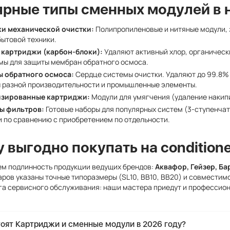
рные типы сменных модулей в 
и механической очистки:
Полипропиленовые и нитяные модули, 
бытовой техники.
 картриджи (карбон-блоки):
Удаляют активный хлор, органическ
мы для защиты мембран обратного осмоса.
 обратного осмоса:
Сердце системы очистки. Удаляют до 99.8% 
 разной производительности и промышленные элементы.
зированные картриджи:
Модули для умягчения (удаление накип
ы фильтров:
Готовые наборы для популярных систем (3-ступенчат
 по сравнению с приобретением по отдельности.
 выгодно покупать на conditione
ем подлинность продукции ведущих брендов:
Аквафор, Гейзер, Барь
аров указаны точные типоразмеры (SL10, BB10, BB20) и совмести
га сервисного обслуживания: наши мастера приедут и профессио
тоят Картриджи и сменные модули в 2026 году?