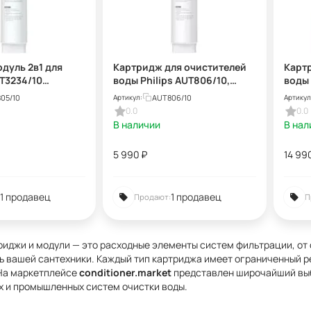
дуль 2в1 для
Картридж для очистителей
Карт
T3234/10
воды Philips AUT806/10,
воды 
ля очистителей
сменный модуль угольный
05/10
AUT806/10
Артикул:
Артикул
s AUT805/10
для системы AUT3234/10
0.0
0.0
В наличии
В нал
5 990
₽
14 99
1 продавец
1 продавец
Продают:
П
иджи и модули — это расходные элементы систем фильтрации, от 
ь вашей сантехники. Каждый тип картриджа имеет ограниченный ре
 На маркетплейсе
conditioner.market
представлен широчайший выб
 и промышленных систем очистки воды.