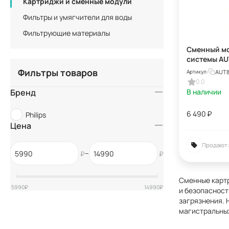
Картриджи и сменные модули
Фильтры и умягчители для воды
Фильтрующие материалы
Сменный мо
системы AU
Картридж д
Фильтры товаров
AUT8
Артикул:
воды Philip
0.0
Бренд
В наличии
6 490
₽
Philips
Цена
Продают:
–
₽
₽
Сменные картр
5990
₽
14990
₽
и безопасност
загрязнения.
магистральных