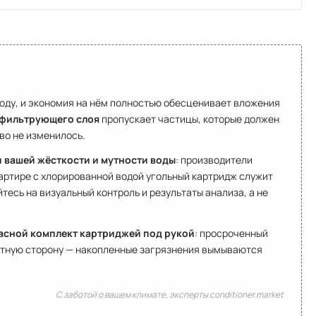
оду, и экономия на нём полностью обесценивает вложения
 фильтрующего слоя
пропускает частицы, которые должен
во не изменилось.
 вашей жёсткости и мутности воды
: производители
артире с хлорированной водой угольный картридж служит
тесь на визуальный контроль и результаты анализа, а не
асной комплект картриджей под рукой
: просроченный
ратную сторону — накопленные загрязнения вымываются
С заботой о вашем климате, эксперты conditioner.market