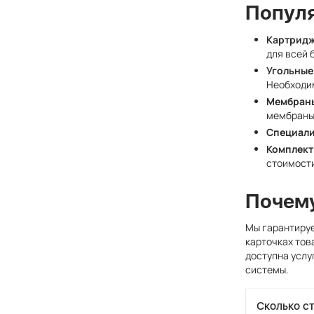
Популя
Картридж
для всей 
Угольные
Необходи
Мембраны
мембраны
Специали
Комплект
стоимости
Почему
Мы гарантиру
карточках тов
доступна услу
системы.
Сколько с