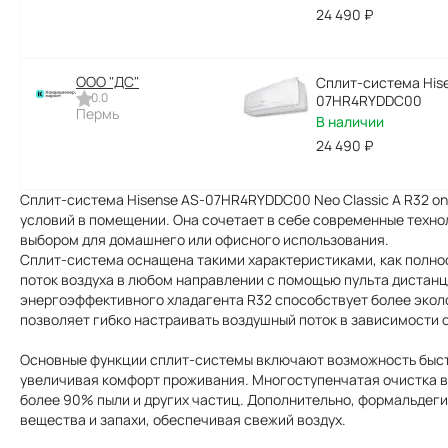
24 490
₽
ООО "ДC"
Сплит-система Hise
0.0
07HR4RYDDC00
Пермь
В наличии
24 490
₽
Сплит-система Hisense AS-07HR4RYDDC00 Neo Classic A R32 on
условий в помещении. Она сочетает в себе современные техно
выбором для домашнего или офисного использования.
Сплит-система оснащена такими характеристиками, как полно
поток воздуха в любом направлении с помощью пульта дистан
энергоэффективного хладагента R32 способствует более экол
позволяет гибко настраивать воздушный поток в зависимости 
Основные функции сплит-системы включают возможность быст
увеличивая комфорт проживания. Многоступенчатая очистка во
более 90% пыли и других частиц. Дополнительно, формальдег
вещества и запахи, обеспечивая свежий воздух.