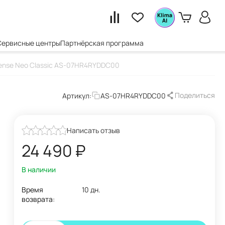
Сервисные центры
Партнёрская программа
ense Neo Classic AS-07HR4RYDDC00
Поделиться
Артикул:
AS-07HR4RYDDC00
Написать отзыв
24 490
₽
В наличии
Время
10 дн.
возврата: