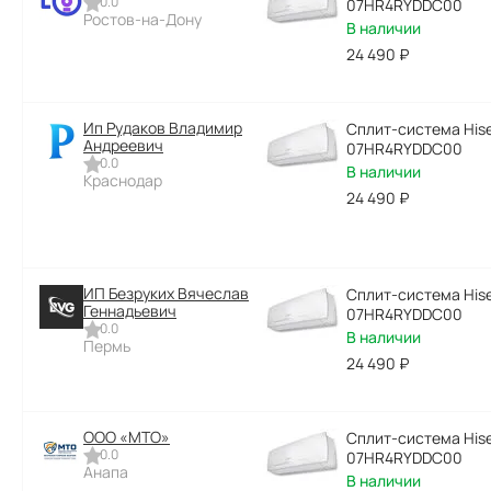
0.0
07HR4RYDDC00
Ростов-на-Дону
В наличии
24 490
₽
Ип Рудаков Владимир
Сплит-система Hise
Андреевич
07HR4RYDDC00
0.0
В наличии
Краснодар
24 490
₽
ИП Безруких Вячеслав
Сплит-система Hise
Геннадьевич
07HR4RYDDC00
0.0
В наличии
Пермь
24 490
₽
ООО «МТО»
Сплит-система Hise
0.0
07HR4RYDDC00
Анапа
В наличии