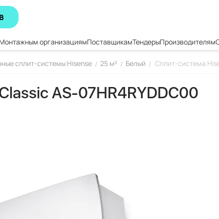
В
Монтажным организациям
Поставщикам
Тендеры
Производителям
ные сплит-системы Hisense
25 м²
Белый
Сплит-система His
/
/
/
 Classic AS-07HR4RYDDC00