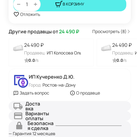
+
−
В КОРЗИНУ
Отложить
Другие продавцы от
24 490
₽
Просмотреть (8)
24 490
₽
24 490
₽
Продавец:
ИП Колосова Ольга Алексеевна
Продавец:
0.0
/
0.0
/
5
5
ИП Кучеренко Д.Ю.
Город:
Ростов-на-Дону
Задать вопрос
О продавце
Доста
вка
Варианты
оплаты
Безопасна
я сделка
— Гарантия 12 месяцев