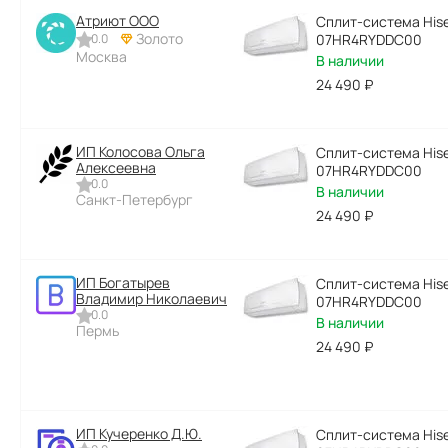
Атриют ООО
Сплит-система Hise
Золото
0.0
07HR4RYDDC00
Москва
В наличии
24 490
₽
ИП Колосова Ольга
Сплит-система Hise
Алексеевна
07HR4RYDDC00
0.0
В наличии
Санкт-Петербург
24 490
₽
ИП Богатырев
Сплит-система Hise
Владимир Николаевич
07HR4RYDDC00
0.0
В наличии
Пермь
24 490
₽
ИП Кучеренко Д.Ю.
Сплит-система Hise