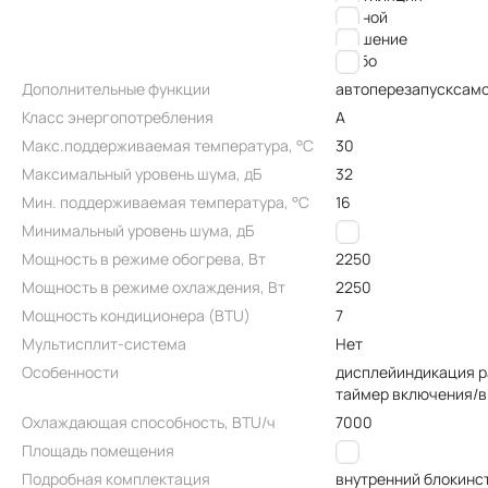
ночной
осушение
турбо
Дополнительные функции
автоперезапуск
само
Класс энергопотребления
A
Макс.поддерживаемая температура, °C
30
Максимальный уровень шума, дБ
32
Мин. поддерживаемая температура, °C
16
Минимальный уровень шума, дБ
23
Мощность в режиме обогрева, Вт
2250
Мощность в режиме охлаждения, Вт
2250
Мощность кондиционера (BTU)
7
Мультисплит-система
Нет
Особенности
дисплей
индикация 
таймер включения/
Охлаждающая способность, BTU/ч
7000
Площадь помещения
25
Подробная комплектация
внутренний блок
инс