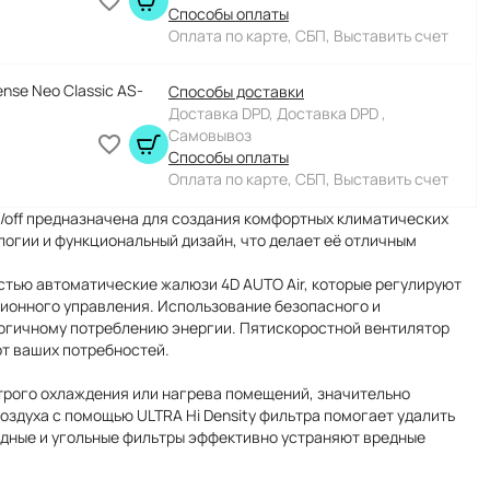
Способы оплаты
Оплата по карте, СБП, Выставить счет
nse Neo Classic AS-
Способы доставки
Доставка DPD, Доставка DPD ,
Самовывоз
Способы оплаты
Оплата по карте, СБП, Выставить счет
/off предназначена для создания комфортных климатических
логии и функциональный дизайн, что делает её отличным
стью автоматические жалюзи 4D AUTO Air, которые регулируют
ционного управления. Использование безопасного и
огичному потреблению энергии. Пятискоростной вентилятор
от ваших потребностей.
рого охлаждения или нагрева помещений, значительно
здуха с помощью ULTRA Hi Density фильтра помогает удалить
идные и угольные фильтры эффективно устраняют вредные