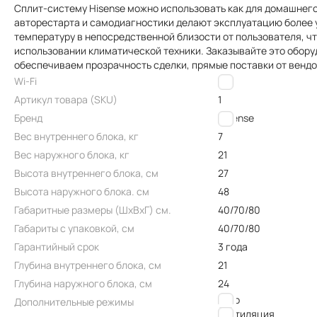
Сплит-систему Hisense можно использовать как для домашнего
авторестарта и самодиагностики делают эксплуатацию более у
температуру в непосредственной близости от пользователя, ч
использовании климатической техники. Заказывайте это обору
обеспечиваем прозрачность сделки, прямые поставки от венд
Wi-Fi
Нет
Артикул товара (SKU)
1
Бренд
Hisense
Вес внутреннего блока, кг
7
Вес наружного блока, кг
21
Высота внутреннего блока, см
27
Высота наружного блока. см
48
Габаритные размеры (ШxВxГ) см.
40/70/80
Габариты с упаковкой, см
40/70/80
Гарантийный срок
3 года
Глубина внутреннего блока, см
21
Глубина наружного блока, см
24
авто
Дополнительные режимы
вентиляция