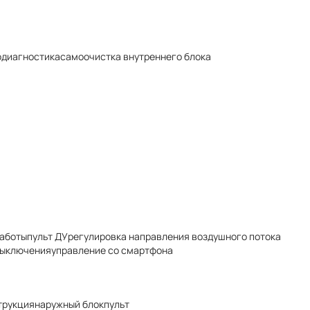
диагностика
самоочистка внутреннего блока
работы
пульт ДУ
регулировка направления воздушного потока
выключения
управление со смартфона
трукция
наружный блок
пульт