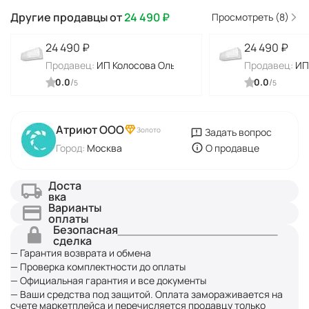
Другие продавцы от
24 490
₽
Просмотреть (8)
24 490
₽
24 490
₽
Продавец:
ИП Колосова Ольга Алексеевна
Продавец:
ИП
0.0
/
0.0
/
5
5
Атриют ООО
Золото
Задать вопрос
Город:
Москва
О продавце
Доста
вка
Варианты
оплаты
Безопасная
сделка
— Гарантия возврата и обмена
— Проверка комплектности до оплаты
— Официальная гарантия и все документы
— Ваши средства под защитой. Оплата замораживается на
счете маркетплейса и перечисляется продавцу только