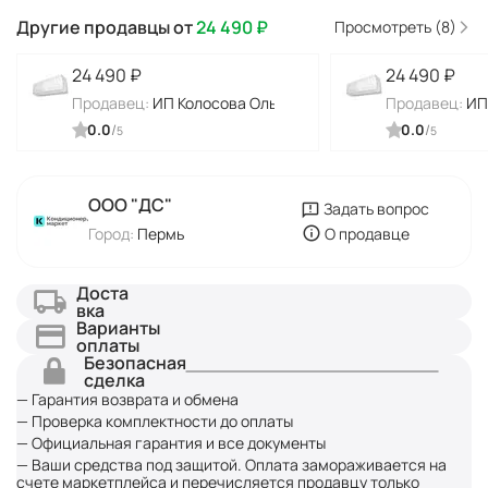
Другие продавцы от
24 490
₽
Просмотреть (8)
24 490
₽
24 490
₽
Продавец:
ИП Колосова Ольга Алексеевна
Продавец:
ИП
0.0
/
0.0
/
5
5
ООО "ДC"
Задать вопрос
Город:
Пермь
О продавце
Доста
вка
Варианты
оплаты
Безопасная
сделка
— Гарантия возврата и обмена
— Проверка комплектности до оплаты
— Официальная гарантия и все документы
— Ваши средства под защитой. Оплата замораживается на
счете маркетплейса и перечисляется продавцу только